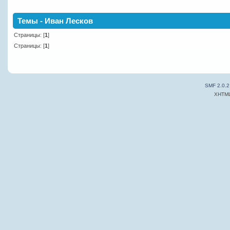
Темы - Иван Лесков
Страницы: [
1
]
Страницы: [
1
]
SMF 2.0.2
XHTM