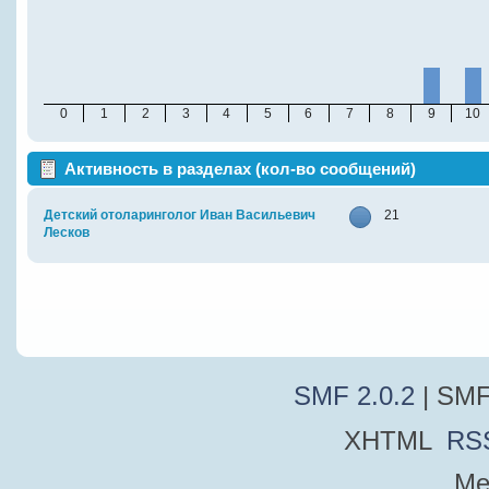
0
1
2
3
4
5
6
7
8
9
10
Активность в разделах (кол-во сообщений)
Детский отоларинголог Иван Васильевич
21
Лесков
SMF 2.0.2
| SMF
XHTML
RS
Me