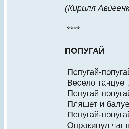
(Кирилл Авдеенк
****
ПОПУГАЙ
Попугай-попуга
Весело танцует
Попугай-попуга
Пляшет и балуе
Попугай-попуга
Опрокинул чашк