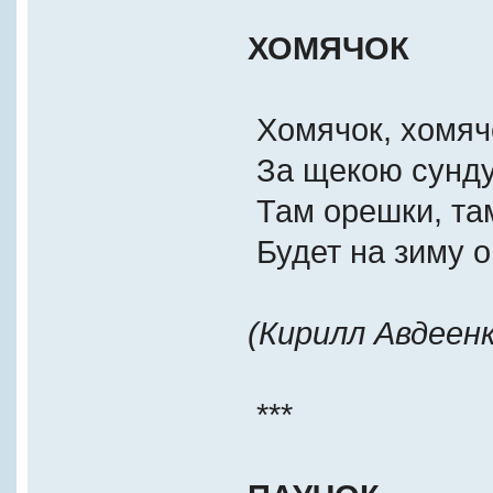
ХОМЯЧОК
Хомячок, хомяч
За щекою сунду
Там орешки, там
Будет на зиму о
(Кирилл Авдеенк
***