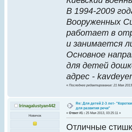
В 1994-2009 год
Вооруженных Си
работает в от
и занимается 
Основное направ
для детей дошк
адрес - kavdey
«
Последнее редактирование: 21 Мая 2013,
Re: Для детей 2-3 лет- "Коротк
Irinagalustyan442
для развития речи"
«
Ответ #1 :
25 Мая 2013, 03:25:11 »
Новичок
Отличные стишк