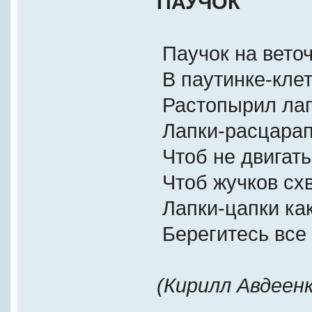
ПАУЧОК
Паучок на вето
В паутинке-клет
Растопырил лап
Лапки-расцарап
Чтоб не двигать
Чтоб жучков схв
Лапки-цапки как
Берегитесь все 
(Кирилл Авдеенк