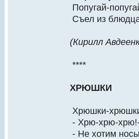
Попугай-попуга
Съел из блюдца
(Кирилл Авдеенк
****
ХРЮШКИ
Хрюшки-хрюшки
- Хрю-хрю-хрю!-
- Не хотим носы