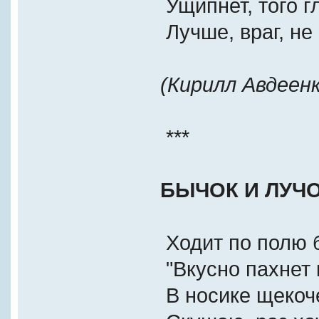
Ущипнет, того г
Лучше, враг, не
(Кирилл Авдеенк
***
БЫЧОК И ЛУЧ
Ходит по полю 
"Вкусно пахнет 
В носике щекоче