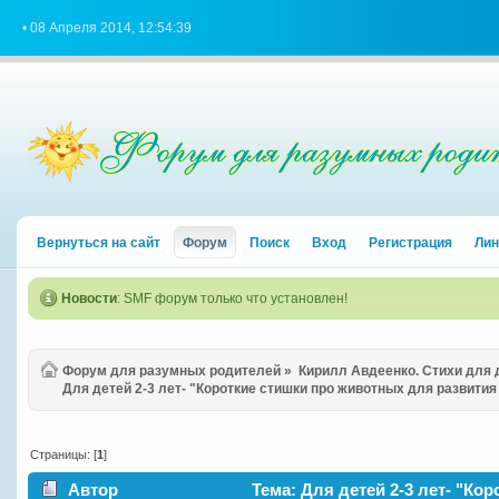
• 08 Апреля 2014, 12:54:39
Вернуться на сайт
Форум
Поиск
Вход
Регистрация
Лин
Новости
: SMF форум только что установлен!
Форум для разумных родителей
»
Кирилл Авдеенко. Стихи для
Для детей 2-3 лет- "Короткие стишки про животных для развития
Страницы: [
1
]
Автор
Тема: Для детей 2-3 лет- "Ко