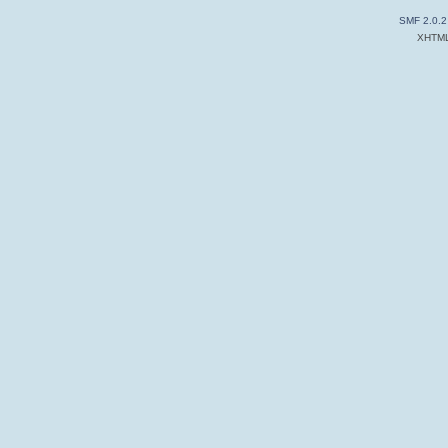
SMF 2.0.2
XHTM