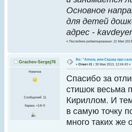
Основное направ
для детей дошк
адрес - kavdey
«
Последнее редактирование: 21 Мая 2013,
Re: "Апчхи, или Сказка про сал
Grachev-Sergej76
«
Ответ #1 :
30 Мая 2013, 12:04:43 »
Новичок
Спасибо за отли
стишок весьма п
Кириллом. И те
Сообщений: 11
Карма: +14/-0
в самую точку п
много таких же 