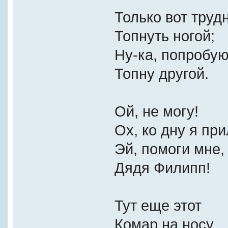
Только вот труд
Топнуть ногой;
Ну-ка, попробую
Топну другой.
Ой, не могу!
Ох, ко дну я при
Эй, помоги мне,
Дядя Филипп!
Тут еще этот
Комар на носу