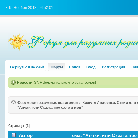
• 15 Ноября 2013, 04:52:01
Вернуться на сайт
Форум
Поиск
Вход
Регистрация
Лин
Новости
: SMF форум только что установлен!
Форум для разумных родителей
»
Кирилл Авдеенко. Стихи для
"Апчхи, или Сказка про сало и мёд"
Страницы: [
1
]
Автор
Тема: "Апчхи, или Сказка про 