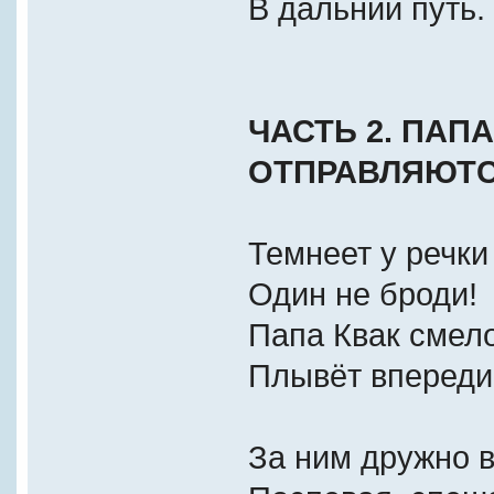
В дальний путь.
ЧАСТЬ 2. ПАП
ОТПРАВЛЯЮТС
Темнеет у речки 
Один не броди!
Папа Квак смел
Плывёт впереди
За ним дружно в