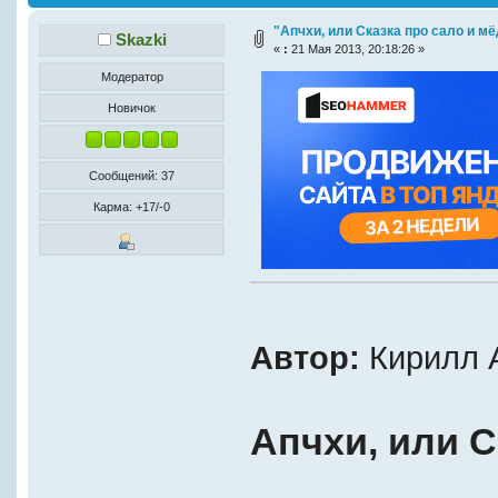
"Апчхи, или Сказка про сало и мё
Skazki
«
:
21 Мая 2013, 20:18:26 »
Модератор
Новичок
Сообщений: 37
Карма: +17/-0
Автор:
Кирилл 
Апчхи, или С