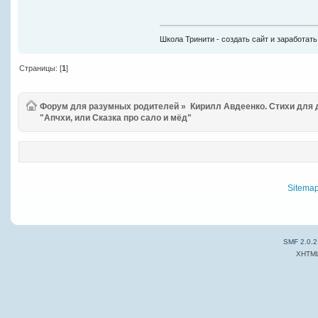
Школа Тринити - создать сайт и заработать
Страницы: [
1
]
Форум для разумных родителей
»
Кирилл Авдеенко. Стихи для
"Апчхи, или Сказка про сало и мёд"
Sitema
SMF 2.0.2
XHTM