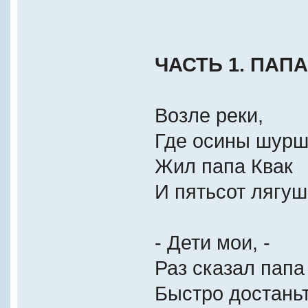
ЧАСТЬ 1. ПАП
Возле реки,
Где осины шурш
Жил папа Квак
И пятьсот лягуш
- Дети мои, -
Раз сказал папа 
Быстро достаньт