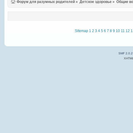
Форум для разумных родителей
»
Детское здоровье
»
Общие в
Sitemap
1
2
3
4
5
6
7
8
9
10
11
12
1
SMF 2.0.2
XHTM