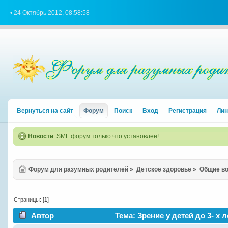
• 24 Октябрь 2012, 08:58:58
Вернуться на сайт
Форум
Поиск
Вход
Регистрация
Лин
Новости
: SMF форум только что установлен!
Форум для разумных родителей
»
Детское здоровье
»
Общие в
Страницы: [
1
]
Автор
Тема: Зрение у детей до 3- х 