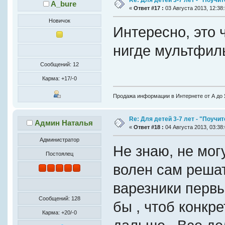
Re: Для детей 3-7 лет - "Поучи
A_bure
«
Ответ #17 :
03 Августа 2013, 12:38:
Новичок
Интересно, это 
нигде мультфил
Сообщений: 12
Карма: +17/-0
Продажа информации в Интернете от А до 
Re: Для детей 3-7 лет - "Поучи
Админ Наталья
«
Ответ #18 :
04 Августа 2013, 03:38:
Администратор
Не знаю, не могу
Постоялец
волен сам решат
варезники первы
Сообщений: 128
бы , чтоб конкр
Карма: +20/-0