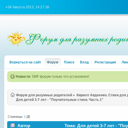
• 06 Августа 2013, 14:27:38
Вернуться на сайт
Форум
Поиск
Вход
Регистрация
Лин
Новости
: SMF форум только что установлен!
Форум для разумных родителей
»
Кирилл Авдеенко. Стихи для
Для детей 3-7 лет - "Поучительные стихи. Часть 1"
Страницы:
1
[
2
]
Автор
Тема: Для детей 3-7 лет - "По