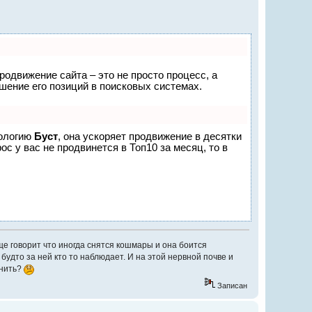
родвижение сайта – это не просто процесс, а
ение его позиций в поисковых системах.
нологию
Буст
, она ускоряет продвижение в десятки
с у вас не продвинется в Топ10 за месяц, то в
е говорит что иногда снятся кошмары и она боится
 будто за ней кто то наблюдает. И на этой нервной почве и
снить?
Записан