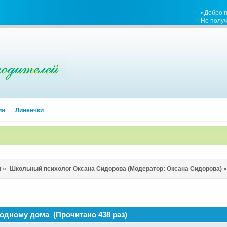
• Добро 
Не полу
ия
Линеечки
и
»
Школьный психолог Оксана Сидорова
(Модератор:
Оксана Сидорова
) »
 одному дома (Прочитано 438 раз)