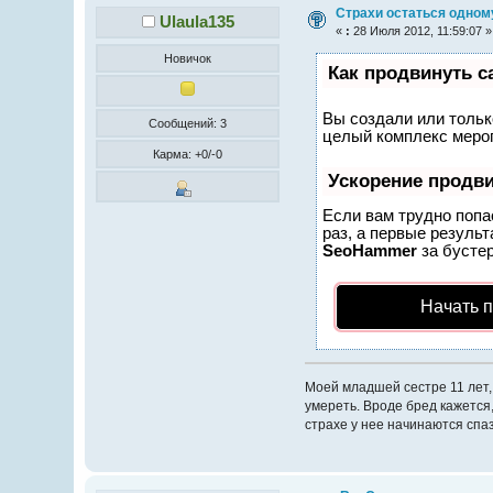
Страхи остаться одном
Ulaula135
«
:
28 Июля 2012, 11:59:07 »
Новичок
Как продвинуть с
Вы создали или только
Сообщений: 3
целый комплекс мероп
Карма: +0/-0
Ускорение продв
Если вам трудно попа
раз, а первые результ
SeoHammer
за бусте
Начать 
Моей младшей сестре 11 лет,
умереть. Вроде бред кажется, 
страхе у нее начинаются спаз