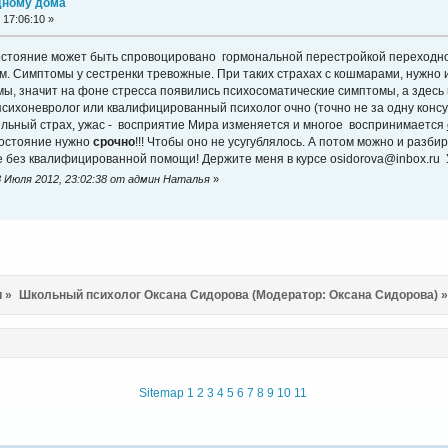
дному дома
17:06:10 »
 состояние может быть спровоцировано гормональной перестройкой переходног
 Симптомы у сестренки тревожные. При таких страхах с кошмарами, нужно и
мы, значит на фоне стресса появились психосоматические симптомы, а здесь
психоневролог или квалифицированный психолог очно (точно не за одну консу
ильный страх, ужас - восприятие Мира изменяется и многое воспринимается
состояние нужно
срочно
!!! Чтобы оно не усугублялось. А потом можно и разбир
е без квалифицированной помощи! Держите меня в курсе osidorova@inbox.ru 
 Июля 2012, 23:02:38 от админ Наталья
»
и
»
Школьный психолог Оксана Сидорова
(Модератор:
Оксана Сидорова
) »
Sitemap
1
2
3
4
5
6
7
8
9
10
11