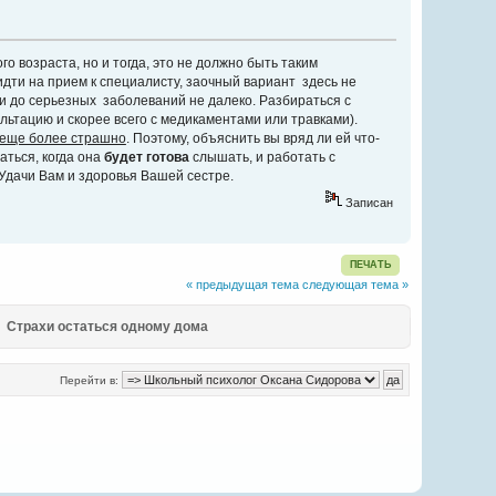
о возраста, но и тогда, это не должно быть таким
дти на прием к специалисту, заочный вариант здесь не
 и до серьезных заболеваний не далеко. Разбираться с
льтацию и скорее всего с медикаментами или травками).
еще более страшно
. Поэтому, объяснить вы вряд ли ей что-
аться, когда она
будет готова
слышать, и работать с
Удачи Вам и здоровья Вашей сестре.
Записан
ПЕЧАТЬ
« предыдущая тема
следующая тема »
Страхи остаться одному дома
Перейти в: