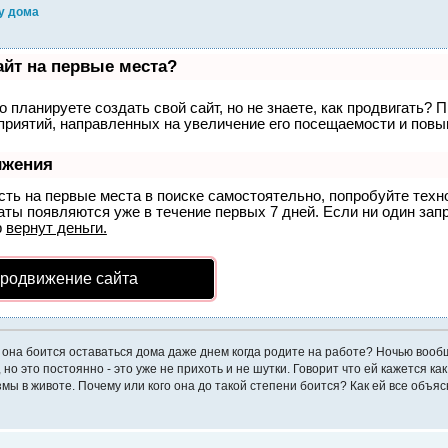
у дома
айт на первые места?
 планируете создать свой сайт, но не знаете, как продвигать? П
риятий, направленных на увеличение его посещаемости и повыш
ижения
сть на первые места в поиске самостоятельно, попробуйте тех
аты появляются уже в течение первых 7 дней. Если ни один запро
р
вернут деньги.
продвижение сайта
 она боится оставаться дома даже днем когда родите на работе? Ночью вообщ
но это постоянно - это уже не прихоть и не шутки. Говорит что ей кажется как
мы в животе. Почему или кого она до такой степени боится? Как ей все объя