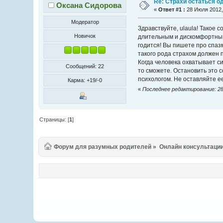
Re: Страхи остаться о
Оксана Сидорова
«
Ответ #1 :
28 Июля 2012, 
Модератор
Здравствуйте, ulaula! Такое
Новичок
длительным и дискомфортным.
годится! Вы пишете про спаз
такого рода страхом должен 
Когда человека охватывает с
Сообщений: 22
то сможете. Остановить это 
психологом. Не оставляйте е
Карма: +19/-0
«
Последнее редактирование: 28
Страницы: [
1
]
Форум для разумных родителей
»
Онлайн консультаци