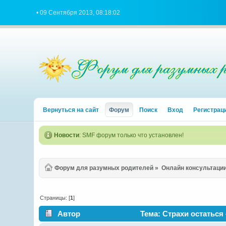
• 09 Сентября 2013, 08:18:02
Вернуться на сайт
Форум
Поиск
Вход
Регистрац
Новости
: SMF форум только что установлен!
Форум для разумных родителей
»
Онлайн консультаци
Страницы: [
1
]
Автор
Тема: Страхи остаться