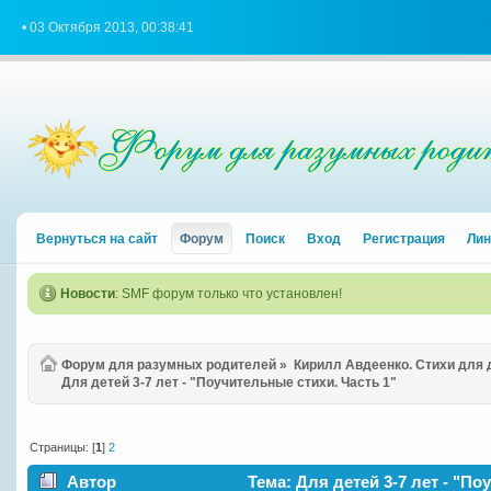
• 03 Октября 2013, 00:38:41
Вернуться на сайт
Форум
Поиск
Вход
Регистрация
Лин
Новости
: SMF форум только что установлен!
Форум для разумных родителей
»
Кирилл Авдеенко. Стихи для
Для детей 3-7 лет - "Поучительные стихи. Часть 1"
Страницы: [
1
]
2
Автор
Тема: Для детей 3-7 лет - "По