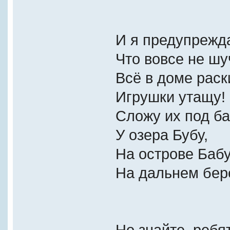
И я предупрежд
Что вовсе не шу
Всё в доме раск
Игрушки утащу!
Сложу их под б
У озера Бубу,
На острове Бабу
На дальнем бере
Но знайте, ребя