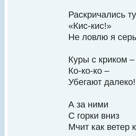
Раскричались ту
«Кис-кис!»
Не ловлю я серы
Куры с криком –
Ко-ко-ко –
Убегают далеко!
А за ними
С горки вниз
Мчит как ветер 