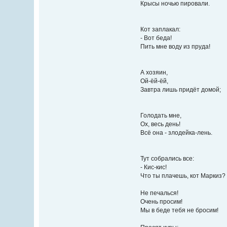
Крысы ночью пировали.
Кот заплакал:
- Вот беда!
Пить мне воду из пруда!
А хозяин,
Ой-ёй-ёй,
Завтра лишь придёт домой;
Голодать мне,
Ох, весь день!
Всё она - злодейка-лень.
Тут собрались все:
- Кис-кис!
Что ты плачешь, кот Маркиз?
Не печалься!
Очень просим!
Мы в беде тебя не бросим!