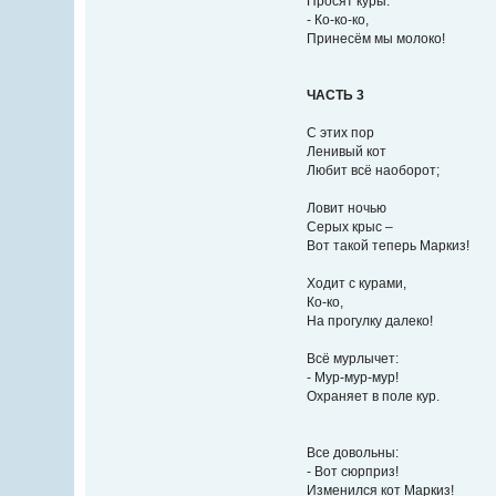
Просят куры:
- Ко-ко-ко,
Принесём мы молоко!
ЧАСТЬ 3
С этих пор
Ленивый кот
Любит всё наоборот;
Ловит ночью
Серых крыс –
Вот такой теперь Маркиз!
Ходит с курами,
Ко-ко,
На прогулку далеко!
Всё мурлычет:
- Мур-мур-мур!
Охраняет в поле кур.
Все довольны:
- Вот сюрприз!
Изменился кот Маркиз!