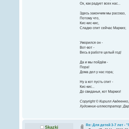
Ох, как радует всех нас...
Здесь закончим мы рассказ,
Потому что,
Кис-кис-кис,
Сладко спит сейчас Маркиз;
Уморился он -
Вот-вот -
Весь в работе целый год!
Да и мы пойдём -
Пора!
Дома дел у нас гора;
Ну а кот пусть спит -
Кис-кис...
До свиданья, кот Маркиз!
Copyright © Кирилл Авдеенко,
Художник-иллюстратор: Дар
Re: Для детей 3-7 лет -
Skazki