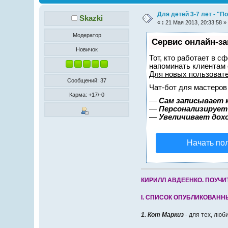
Для детей 3-7 лет - "П
Skazki
«
:
21 Мая 2013, 20:33:58 »
Модератор
Сервис онлайн-за
Новичок
Тот, кто работает в с
напоминать клиентам
Для новых пользоват
Сообщений: 37
Чат-бот для мастеров
Карма: +17/-0
—
Сам записывает 
—
Персонализирует 
—
Увеличивает дох
Начать по
КИРИЛЛ АВДЕЕНКО. ПОУЧИТ
I. СПИСОК ОПУБЛИКОВАН
1. Кот Маркиз
- для тех, люби