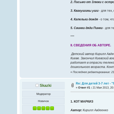
2. Письмо от Злюки с остр
3. Квакушины уши
- для тех,
4. Капельки дождя
- о том, чт
5. Свинки дяди Пинки
- для те
***
II. CВЕДЕНИЯ ОБ АВТОРЕ.
Детский автор Кирилл Авдее
Киеве. Закончил Киевский во
работает в отрасли телеко
дошкольного возраста. Конт
«
Последнее редактирование: 21 
Re: Для детей 3-7 лет -
Skazki
«
Ответ #1 :
21 Мая 2013, 20:
Модератор
Новичок
1. КОТ МАРКИЗ
Автор:
Кирилл Авдеенко