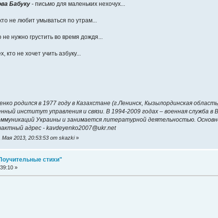
ова Бабуку
- письмо для маленьких нехочух...
 кто не любит умываться по утрам...
о не нужно грустить во время дождя...
х, кто не хочет учить азбуку...
нко родился в 1977 году в Казахстане (г.Ленинск, Кызылординская область
енный институт управления и связи. В 1994-2009 годах – военная служба 
ммуникаций Украины и занимается литературной деятельностью. Основное
актный адрес - kavdeyenko2007@ukr.net
Мая 2013, 20:53:53 от skazki
»
 "Поучительные стихи"
39:10 »