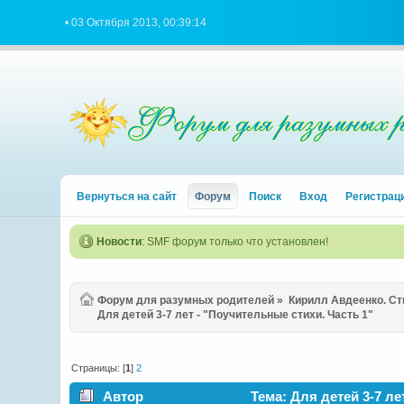
• 03 Октября 2013, 00:39:14
Вернуться на сайт
Форум
Поиск
Вход
Регистрац
Новости
: SMF форум только что установлен!
Форум для разумных родителей
»
Кирилл Авдеенко. С
Для детей 3-7 лет - "Поучительные стихи. Часть 1"
Страницы: [
1
]
2
Автор
Тема: Для детей 3-7 ле