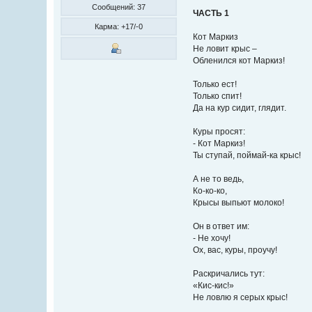
Сообщений: 37
ЧАСТЬ 1
Карма: +17/-0
Кот Маркиз
Не ловит крыс –
Обленился кот Маркиз!
Только ест!
Только спит!
Да на кур сидит, глядит.
Куры просят:
- Кот Маркиз!
Ты ступай, поймай-ка крыс!
А не то ведь,
Ко-ко-ко,
Крысы выпьют молоко!
Он в ответ им:
- Не хочу!
Ох, вас, куры, проучу!
Раскричались тут:
«Кис-кис!»
Не ловлю я серых крыс!