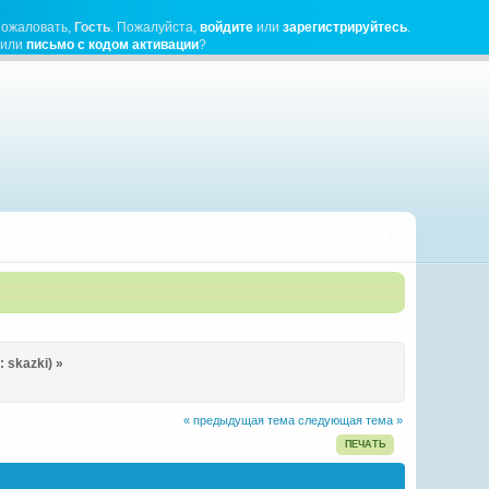
пожаловать,
Гость
. Пожалуйста,
войдите
или
зарегистрируйтесь
.
чили
письмо с кодом активации
?
:
skazki
) »
« предыдущая тема
следующая тема »
ПЕЧАТЬ