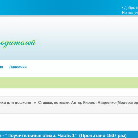
• Добро 
Не полу
ия
Линеечки
тихи для дошколят
»
Стишки, потешки. Автор Кирилл Авдеенко
(Модератор
т - "Поучительные стихи. Часть 1" (Прочитано 1507 раз)