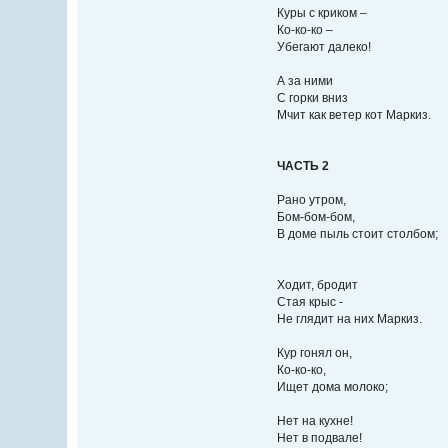
Куры с криком –
Ко-ко-ко –
Убегают далеко!
А за ними
С горки вниз
Мчит как ветер кот Маркиз.
ЧАСТЬ 2
Рано утром,
Бом-бом-бом,
В доме пыль стоит столбом;
Ходит, бродит
Стая крыс -
Не глядит на них Маркиз.
Кур гонял он,
Ко-ко-ко,
Ищет дома молоко;
Нет на кухне!
Нет в подвале!