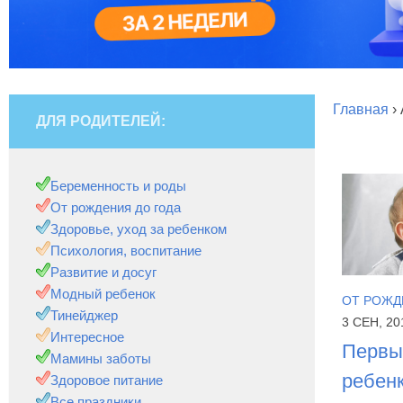
Главная
›
ДЛЯ РОДИТЕЛЕЙ:
Беременность и роды
От рождения до года
Здоровье, уход за ребенком
Психология, воспитание
Развитие и досуг
Модный ребенок
ОТ РОЖД
Тинейджер
3 СЕН, 20
Интересное
Первы
Мамины заботы
ребенк
Здоровое питание
Все праздники