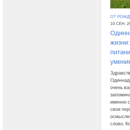
ОТ РОЖД
10 СЕН, 2
Одинн
жизни:
питани
умени
Здравств
Одиннад
очень ва
запомин
именно 
свои пер
осмысле
слово. К