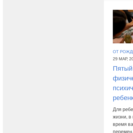
ОТ РОЖД
29 МАР, 2
Пятый
физич
психич
ребен
Для ребе
жизни, в
время ва
перемен.