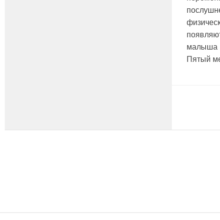
послушне
физичес
появляют
малыша 
Пятый ме