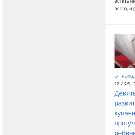
встать н
всего, и 
ОТ РОЖД
12 ИЮЛ, 
Девят
развит
купани
прогул
ребен