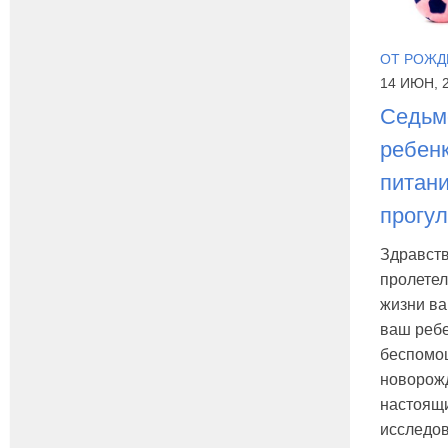
ОТ РОЖД
14 ИЮН, 
Седьм
ребенк
питани
прогул
Здравств
пролетел
жизни ва
ваш ребе
беспом
новорожд
настоящ
исследо