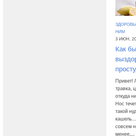
ЗДОРОВЬЕ
НИМ
3 ИЮН, 2
Как б
выздо
прост
Привет! 
травка, ц
откуда н
Нос течет
такой н
кашель… 
совсем н
менее,...