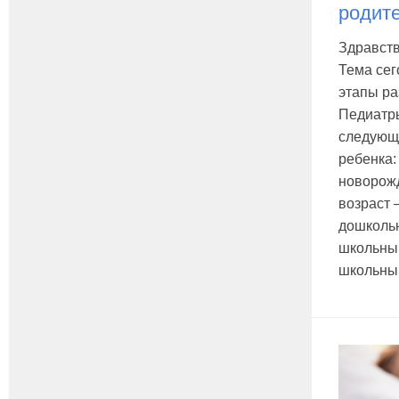
родит
Здравств
Тема се
этапы ра
Педиатр
следующи
ребенка
новорож
возраст
дошколь
школьны
школьный