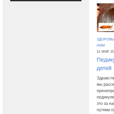
ЗДОРОВЬЕ
НИМ
11 МАР, 2
Педику
детей
Здравств
мы расск
пренепри
педикулез
это за н
путями п