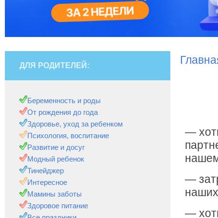
Главна
ДЛЯ РОДИТЕЛЕЙ:
Беременность и роды
От рождения до года
Здоровье, уход за ребенком
— хот
Психология, воспитание
партн
Развитие и досуг
нашем
Модный ребенок
Тинейджер
— зат
Интересное
наших
Мамины заботы
Здоровое питание
— хот
Все праздники