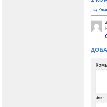
Ком
Э
ДОБА
Ком
Имя
*