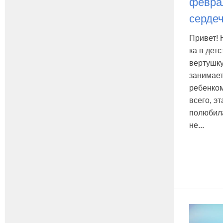
февра
серде
Привет! 
ка в дет
вертушку
занимает
ребенком
всего, э
полюбила
не...