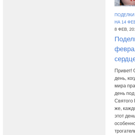
ПОДЕЛКИ
НА 14 ФЕ
8 ФЕВ, 20
Поделк
февра
сердц
Привет! 
день, ко
мира пра
день под
Святого 
же, кажд
этот ден
особенно
трогатель