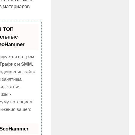
з материалов
В ТОП
альные
SeoHammer
ируется по трем
 Трафик и SMM.
одвижение сайта
 занятием.
и, статьи,
изы -
муму потенциал
ижения вашего
 SeoHammer