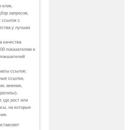
 клик,
бор запросов,
 ссылок с
ества у лучших
а качества
100 показателям и
показателей
маты ссылок:
ные ссылки,
ия, мнения,
-релизы).
 где рост или
осы, на которые
ние.
ставляет