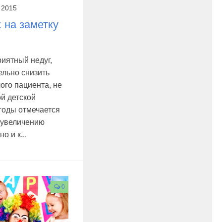
 2015
: на заметку
риятный недуг,
ельно снизить
ого пациента, не
й детской
 годы отмечается
к увеличению
о и к...
0