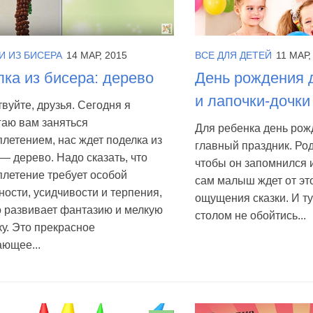
И ИЗ БИСЕРА
14 МАР, 2015
ВСЕ ДЛЯ ДЕТЕЙ
11 МАР,
ка из бисера: дерево
День рождения 
и лапочки-дочки
вуйте, друзья. Сегодня я
гаю вам заняться
Для ребенка день рож
летением, нас ждет поделка из
главный праздник. Род
— дерево. Надо сказать, что
чтобы он запомнился и
летение требует особой
сам малыш ждет от это
ности, усидчивости и терпения,
ощущения сказки. И т
о развивает фантазию и мелкую
столом не обойтись...
у. Это прекрасное
ющее...