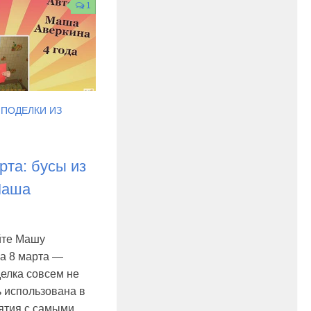
1
/
ПОДЕЛКИ ИЗ
рта: бусы из
Маша
йте Машу
на 8 марта —
делка совсем не
ь использована в
нятия с самыми