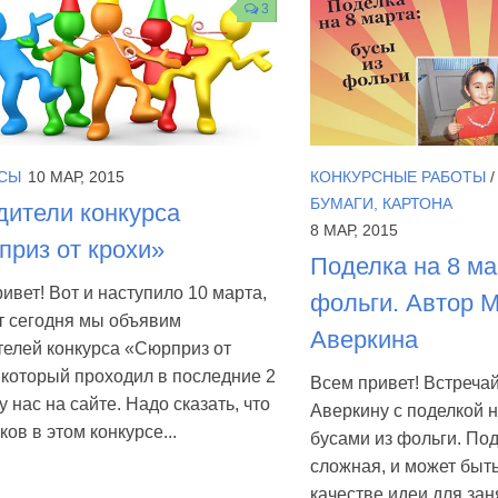
3
СЫ
10 МАР, 2015
КОНКУРСНЫЕ РАБОТЫ
БУМАГИ, КАРТОНА
ители конкурса
8 МАР, 2015
риз от крохи»
Поделка на 8 ма
ивет! Вот и наступило 10 марта,
фольги. Автор 
т сегодня мы объявим
Аверкина
телей конкурса «Сюрприз от
 который проходил в последние 2
Всем привет! Встреча
у нас на сайте. Надо сказать, что
Аверкину с поделкой 
ков в этом конкурсе...
бусами из фольги. По
сложная, и может быт
качестве идеи для за