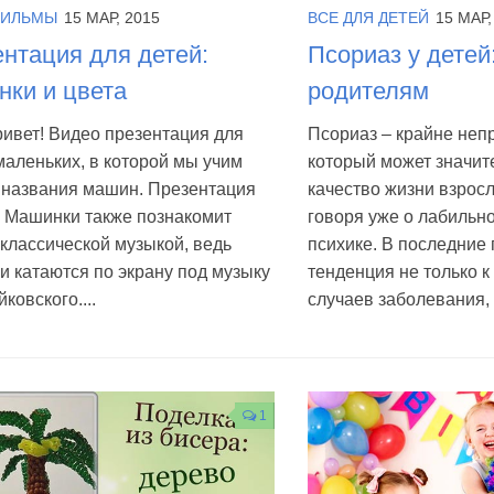
ФИЛЬМЫ
15 МАР, 2015
ВСЕ ДЛЯ ДЕТЕЙ
15 МАР,
нтация для детей:
Псориаз у детей
ки и цвета
родителям
ивет! Видео презентация для
Псориаз – крайне неп
аленьких, в которой мы учим
который может значит
 названия машин. Презентация
качество жизни взросл
и Машинки также познакомит
говоря уже о лабильно
 классической музыкой, ведь
психике. В последние
 катаются по экрану под музыку
тенденция не только 
ковского....
случаев заболевания, н
1