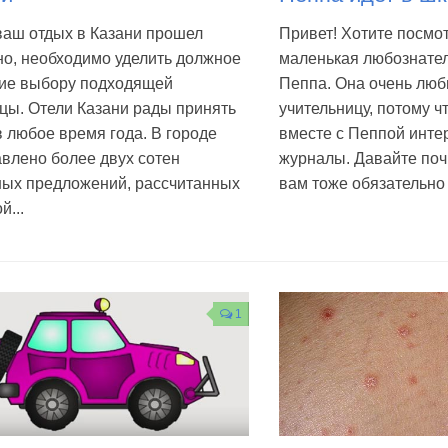
ваш отдых в Казани прошел
Привет! Хотите посмот
но, необходимо уделить должное
маленькая любознате
ие выбору подходящей
Пеппа. Она очень люб
цы. Отели Казани рады принять
учительницу, потому ч
в любое время года. В городе
вместе с Пеппой инте
влено более двух сотен
журналы. Давайте поч
ных предложений, рассчитанных
вам тоже обязательно 
й...
1