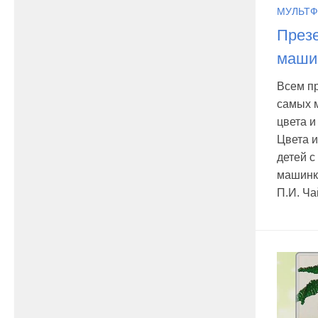
МУЛЬТ
Презе
машин
Всем пр
самых м
цвета и
Цвета 
детей с
машинки
П.И. Чай