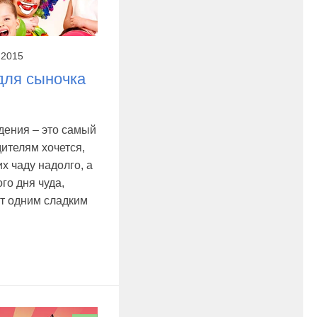
 2015
для сыночка
дения – это самый
ителям хочется,
х чаду надолго, а
го дня чуда,
ут одним сладким