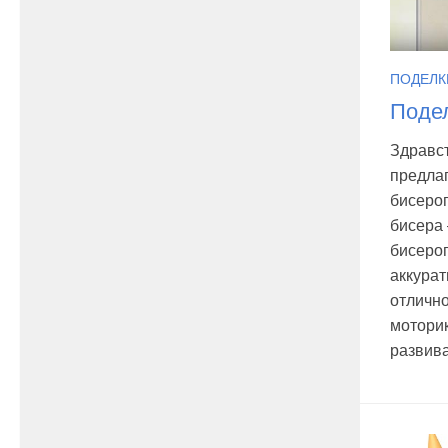
ПОДЕЛК
Подел
Здравст
предла
бисероп
бисера 
бисероп
аккурат
отличн
моторик
развива