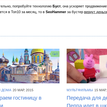
ятельно, попробуйте технологию
Буст
, она ускоряет продвижение
ется в Топ10 за месяц, то в
SeoHammer
за бустер
вернут деньги
0
Я ДОМА
20 МАР, 2015
МУЛЬТФИЛЬМЫ
15 МАР,
аем гостиницу в
Передача для д
ни
Пеппа идет в ш