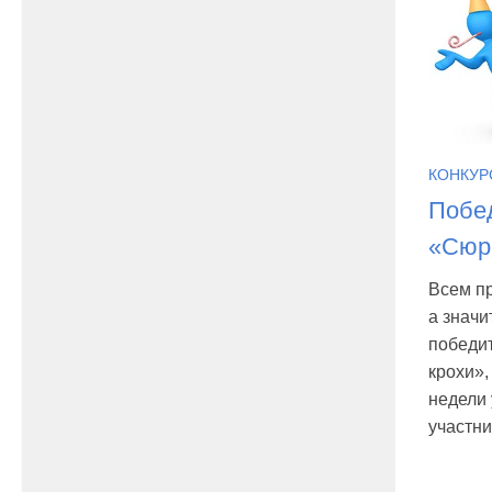
КОНКУР
Побед
«Сюрп
Всем пр
а значи
победи
крохи»,
недели 
участни