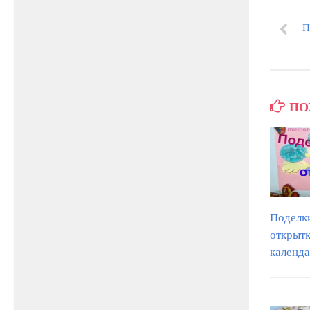
П
ПО
Поделки
открытк
календ