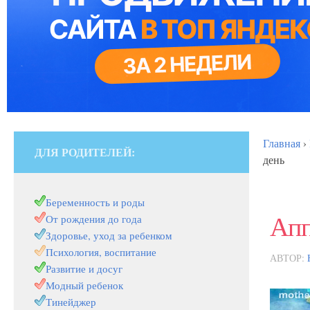
Главная
›
ДЛЯ РОДИТЕЛЕЙ:
день
Беременность и роды
Апп
От рождения до года
Здоровье, уход за ребенком
Психология, воспитание
АВТОР:
Развитие и досуг
Модный ребенок
Тинейджер