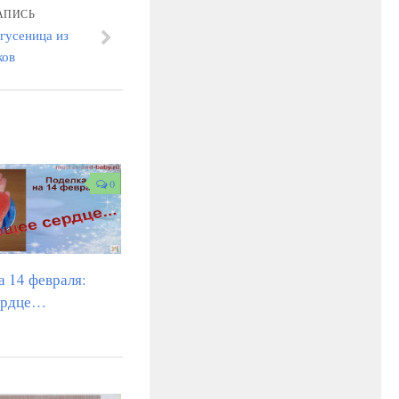
АПИСЬ
 гусеница из
ков
0
а 14 февраля:
ердце…