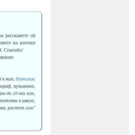
вы расскажете об
ажмите на кнопки
й. Спасибо!
 к вам,
Наталья
,
еограф, музыкант,
ом до 10-ти лет,
готовки к школе,
ка, растет сын"