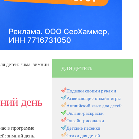
я детей: зима, зимний
ДЛЯ ДЕТЕЙ:
Поделки своими руками
мний день
Развивающие онлайн-игры
Английский язык для детей
Онлайн-раскраски
Онлайн-рисовалки
нас в программе
Детские песенки
ей: зимний день.
Стихи для детей