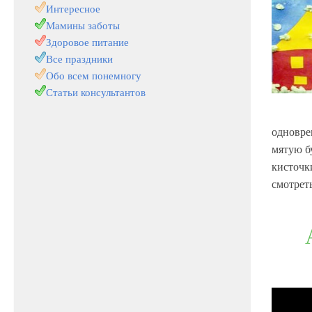
Интересное
Мамины заботы
Здоровое питание
Все праздники
Обо всем понемногу
Статьи консультантов
одновре
мятую б
кисточк
смотрет