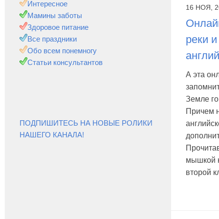
Интересное
16 НОЯ, 
Мамины заботы
Онлайн
Здоровое питание
реки и
Все праздники
Обо всем понемногу
англи
Статьи консультантов
А эта он
запомнит
Земле го
Причем н
ПОДПИШИТЕСЬ НА НОВЫЕ РОЛИКИ
английск
НАШЕГО КАНАЛА!
дополнит
Прочита
мышкой н
второй кл