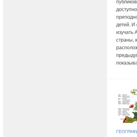
публиков
доступн
преподно
детей. И
изучать 
страны, 
располож
предыдущ
показыва
ГЕОГРАФ