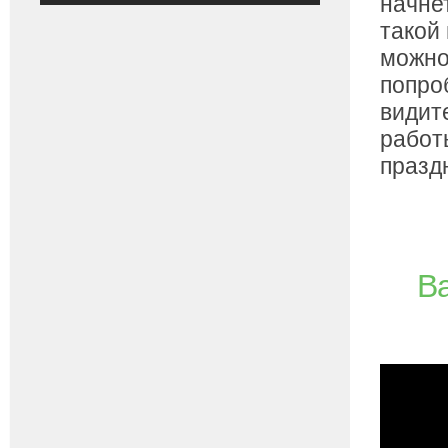
начнет
такой
можно
попроб
видит
работ
празд
В