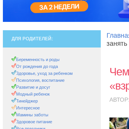
Главна
ДЛЯ РОДИТЕЛЕЙ:
занять
Беременность и роды
От рождения до года
Чем
Здоровье, уход за ребенком
Психология, воспитание
«вз
Развитие и досуг
Модный ребенок
АВТОР
Тинейджер
Интересное
Мамины заботы
Здоровое питание
Все праздники