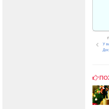
У в
Дос
ПО