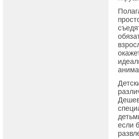
Полага
прост
съедят
обяза
взрос
окаже
идеал
анима
Детск
разли
Дешев
специ
детьм
если 
развл