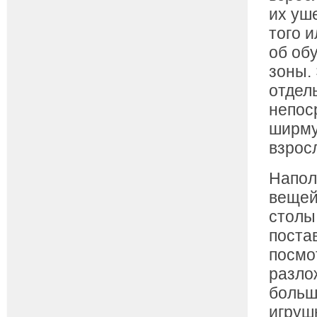
их уш
того 
об об
зоны.
отдел
непос
ширму
взрос
Напол
вещей
столы
поста
посмо
разло
больш
игруш