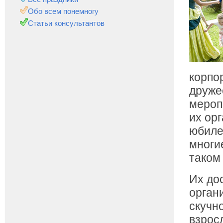
Обо всем понемногу
Статьи консультантов
корпо
друже
мероп
их ор
юбиле
многи
таком
Их до
орган
скучн
взрос