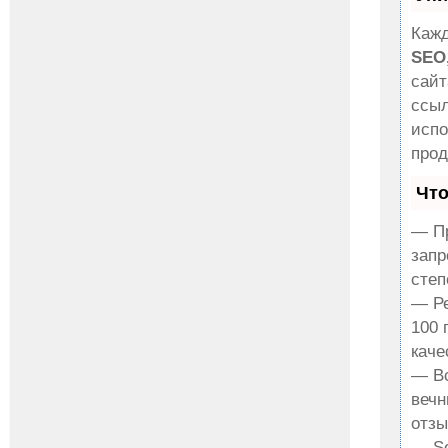
Кажд
SEO
сайт
ссыл
испо
прод
Что
— Пр
запр
степ
— Ре
100 
каче
— Вс
вечн
отзы
— Se