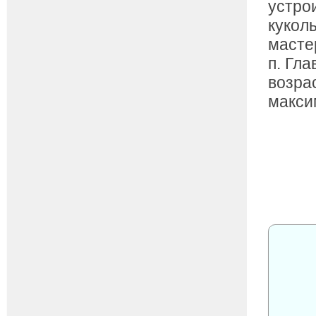
устро
кукол
мастер
п. Гл
возра
макси