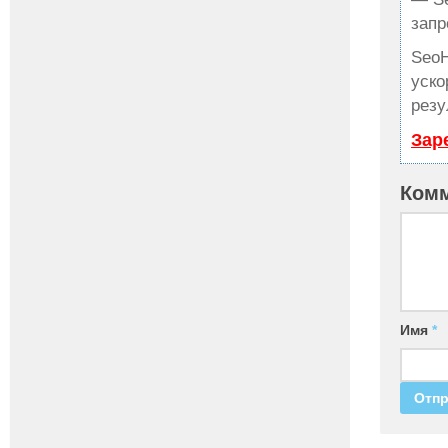
запр
Seo
уско
резу
Зар
Ком
Имя
*