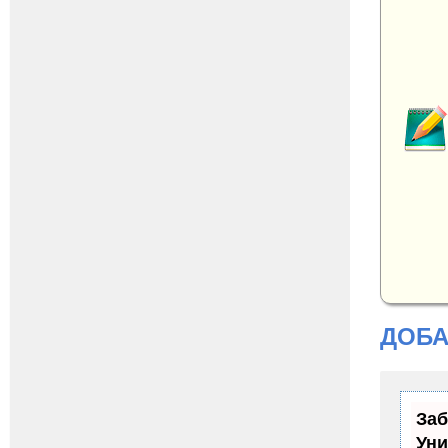
ДОБА
Заб
Уни