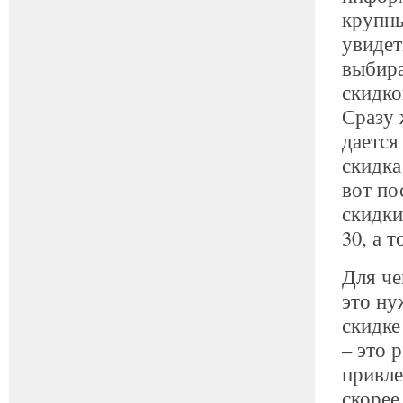
крупны
увидет
выбира
скидко
Сразу 
дается
скидка
вот по
скидки
30, а т
Для че
это ну
скидке
– это 
привле
скорее