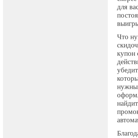
для ва
постоя
выигры
Что ну
скидоч
купон 
действ
убедит
которы
нужный
оформл
найдит
промок
автома
Благод