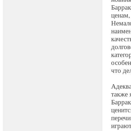
Баррак
ценам,
Немало
наимен
качест
долгов
катего
особен
что де
Адеква
также 
Баррак
ценитс
перечи
играют