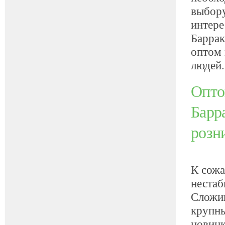
выбору
интере
Баррак
оптом 
людей.
Опто
Барра
розн
К сожа
нестаб
Сложив
крупны
новинк