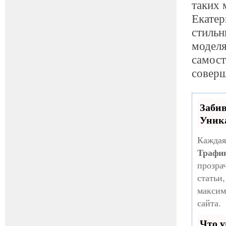
таких 
Екатер
стиль
моделя
самост
соверш
Заби
Уник
Каждая
Трафи
прозра
статьи
максим
сайта.
Что у