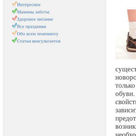
Интересное
Мамины заботы
Здоровое питание
Все праздники
Обо всем понемногу
Статьи консультантов
сущест
новоро
только
обуви.
свойст
зависи
предот
возник
необхо