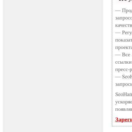
— Прод
запрос
качест
— Регу
показа
проект
— Все 
ссылки
пресс-
— SeoH
запрос
SeoHam
ускоря
появля
Зарег