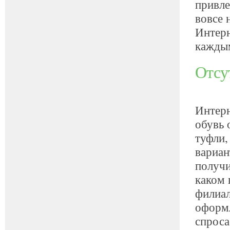
привле
вовсе 
Интерн
кажды
Отсу
Интерн
обувь 
туфли,
вариан
получи
каком 
филиал
оформл
спроса