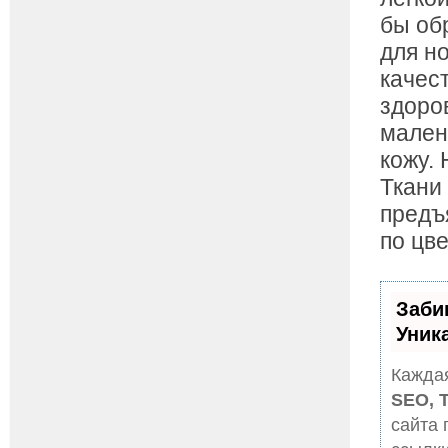
бы об
для н
качес
здоро
мален
кожу. 
Ткани
предъ
по цв
Заби
Уник
Каждая
SEO, 
сайта 