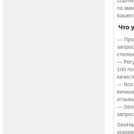
ссылки
по ма
вашего
Что 
— Прод
запрос
степен
— Регу
100 по
качест
— Все
вечные
отзывы
— SeoH
запрос
SeoHa
ускоря