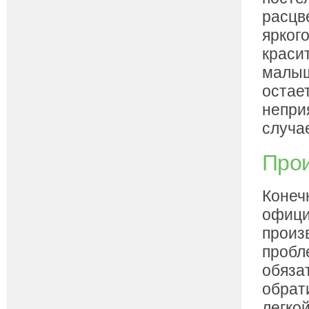
расцв
ярког
краси
малыш
остае
непри
случа
Прои
Конечн
офици
произ
пробл
обяза
обрат
легко