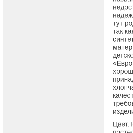
недос
надеж
тут р
так ка
синте
матер
детск
«Евро
хорош
прина
хлопч
качес
требо
издел
Цвет.
посте