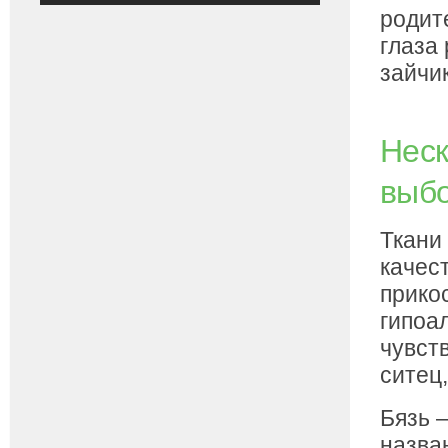
родит
глаза 
зайчик
Неск
выб
Ткани
качес
прико
гипоа
чувст
ситец,
Бязь –
назва