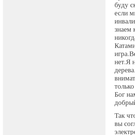
буду с
если м
инвали
знаем 
никогд
Катами
игра.В
нет.Я 
дерева
внимат
только
Бог на
добрый
Так чт
вы сог
электр