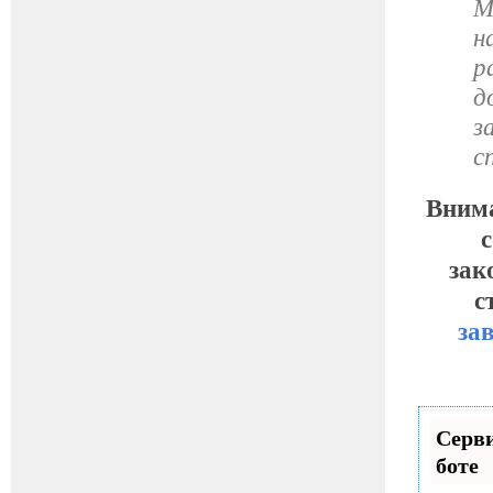
М
н
р
д
з
с
Внима
зак
с
за
Серви
боте