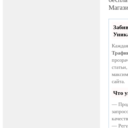
Магази
Заби
Уник
Каждая
Трафи
прозра
статьи
максим
сайта.
Что у
— Прод
запрос
качест
— Регу