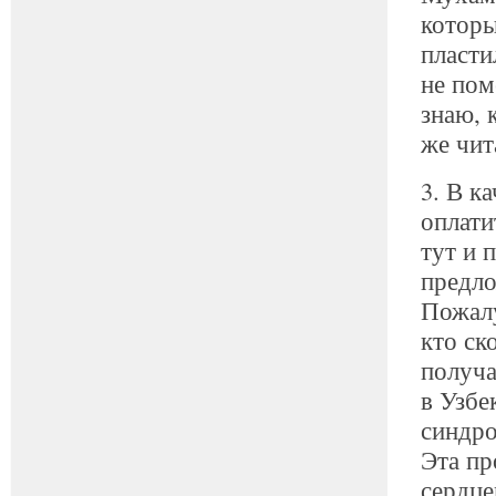
которы
пласти
не по
знаю, 
же чит
3. В к
оплати
тут и 
предло
Пожалу
кто ск
получа
в Узбе
синдро
Эта пр
сердце