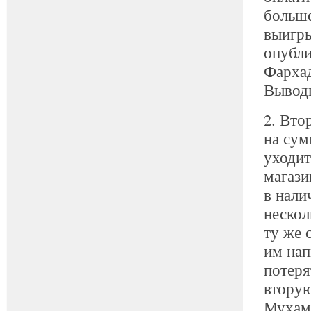
больше
выигры
опубли
Фархад
Выводы
2. Вто
на сум
уходит
магази
в нали
нескол
ту же 
им нап
потеря
вторую
Мухамм