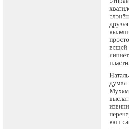
отправ
хватил
слонён
друзья
вылепи
просто
вещей 
липнет
пласти
Наталь
думал 
Мухамм
выслат
извини
перене
ваш са