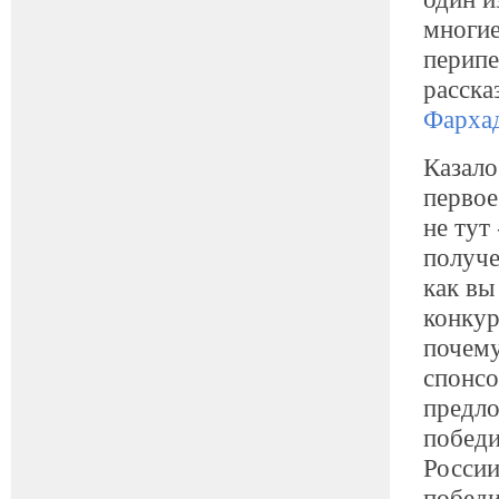
многие
перипе
расска
Фархад
Казало
первое
не тут
получе
как вы
конкур
почему
спонсо
предло
победи
России
победи