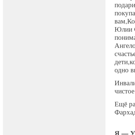
подари
покупа
вам,Ко
Юлии С
поним
Ангело
счасть
дети,к
одно в
Инвали
чистое
Ещё ра
Фарха
Я — У