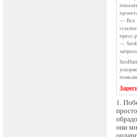
показа
проект
— Все 
ссылки
пресс-
— SeoH
запрос
SeoHam
ускоря
появля
Зарег
1. Поб
просто
обрадо
они мн
оплати