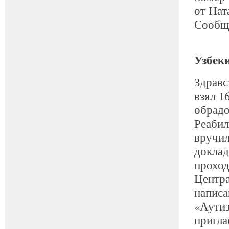
от Нат
Сообщи
Узбек
Здравс
взял 1
обрадо
Реаби
вручил
доклад
прохо
Центра
написа
«Аутиз
пригла