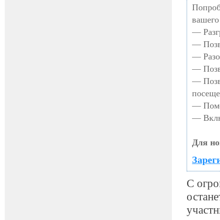
Попроб
вашего
— Разг
— Позв
— Разо
— Позв
— Позв
посеще
— Помо
— Вклю
Для но
Зарег
С огро
остане
участн