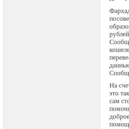
Фархад
посове
образо
рублей
Сообщи
кошеле
переве
данные
Сообщи
На сче
это та
сам ст
помочь
доброе
помощи