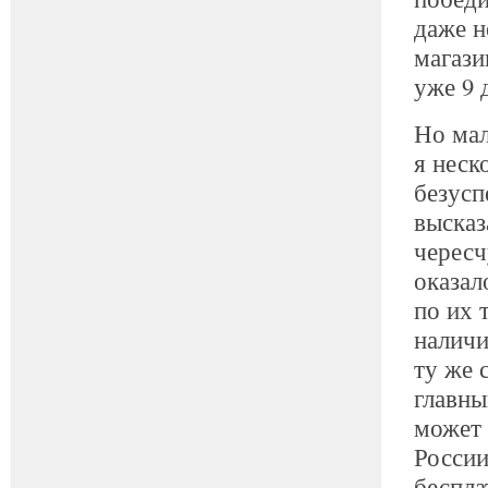
даже н
магази
уже 9 
Но мал
я неск
безусп
высказ
чересч
оказал
по их 
наличи
ту же 
главны
может 
России
беспла