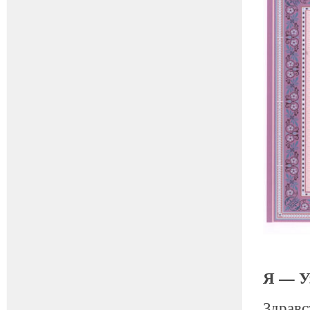
Я — У
Здравс