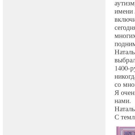
аутиз
имени 
включи
сегодн
многих
подним
Наталь
выбра
1400-р
никогд
со мно
Я очен
нами.
Наталь
С темл