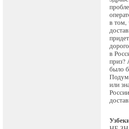
пробле
операт
в том,
достав
придет
дорого
в Росс
приз? 
было 
Подума
или зн
России
достав
Узбек
НЕ ЗН