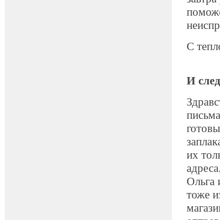
поможе
неиспр
С тепл
И сле
Здравс
письма
готовы
заплак
их тол
адреса
Ольга 
тоже и
магази