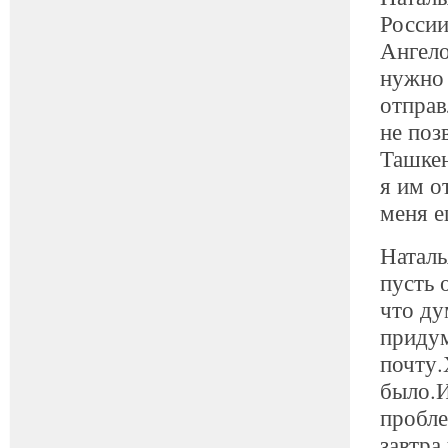
России
Ангело
нужно 
отправ
не поз
Ташкен
я им о
меня е
Наталь
пусть 
что ду
придум
почту.
было.И
пробле
завтра