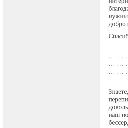
интерн
благод
нужные
доброт
Спасиб
… … 
… … 
… … 
Знаете
перепи
доволь
наш по
бессер