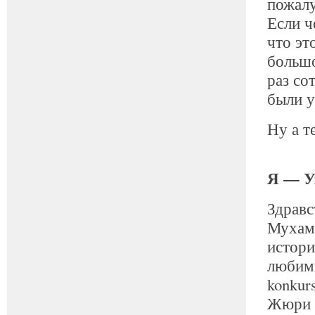
пожалу
Если ч
что эт
большо
раз со
были у
Ну а т
Я — У
Здравс
Мухамм
истори
любимы
konkur
Жюри б