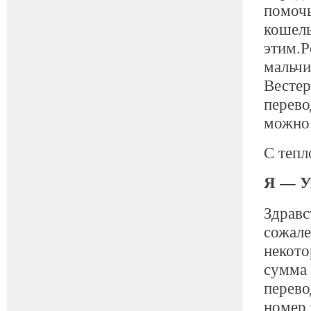
помочь
кошель
этим.Р
мальчи
Весте
перево
можно
С тепл
Я — У
Здравс
сожале
некот
сумма 
перево
номер 