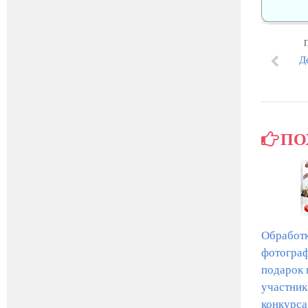
Д
ПО
Обработк
фотогра
подарок 
участни
конкурса