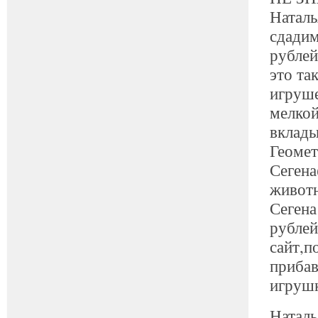
Наталь
сдадим
рублей
это та
игруше
мелкой
вклад
Геомет
Сеген
животн
Сегена
рублей
сайт,п
прибав
игруш
Наталь