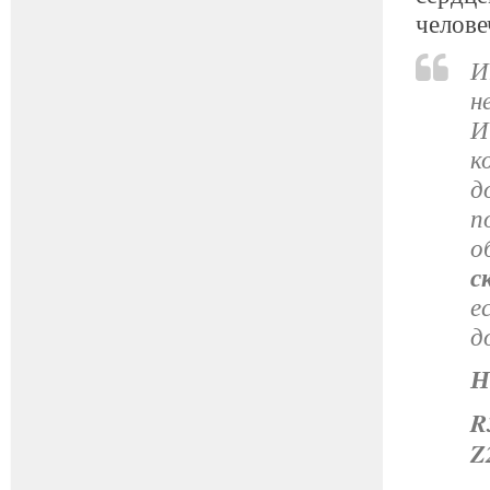
челове
И
н
И
к
д
п
о
с
е
д
Н
R
Z