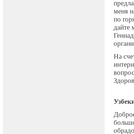
предла
меня н
по гор
дайте 
Геннад
органи
На сче
интерн
вопрос
Здоров
Узбек
Доброе
большо
обрадо