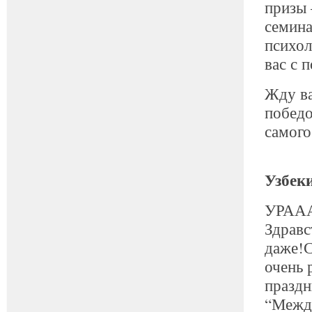
призы 
семина
психол
вас с 
Жду ва
победо
самого
Узбек
УРАА
Здравс
даже!С
очень 
праздн
“Межд