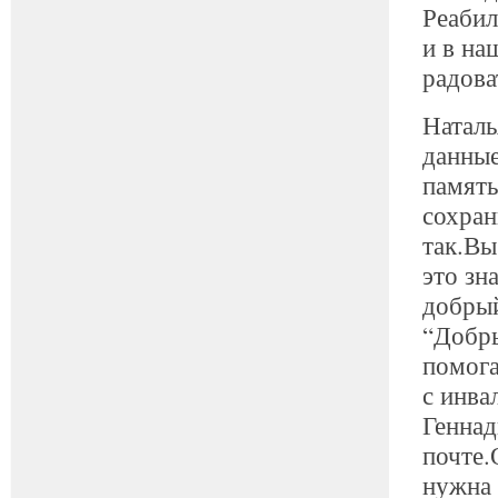
Реабил
и в на
радова
Наталь
данные
память
сохран
так.Вы
это зн
добрый
“Добры
помога
с инва
Геннад
почте.
нужна 