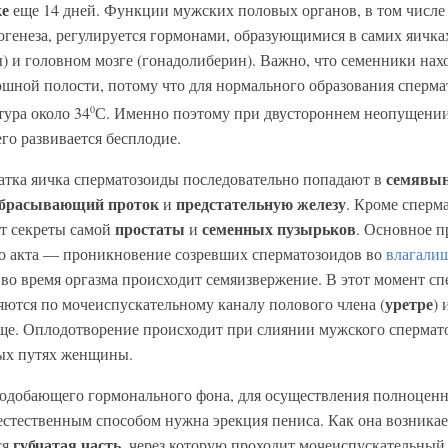
ке
еще 14 дней. Функции мужских половых органов, в том числе
огенеза, регулируется гормонами, образующимися в самих яичка
) и головном мозге (гонадолиберин). Важно, что семенники нах
юшной полости, потому что для нормального образования сперм
0
тура около 34
С. Именно поэтому при двустороннем неопущении
го развивается бесплодие.
семявын
атка яичка сперматозоиды последовательно попадают в
брасывающий проток
предстательную железу
и
. Кроме сперм
простаты
семенных пузырьков
т секреты самой
и
. Основное п
о акта — проникновение созревших сперматозоидов во
влагали
во время оргазма происходит семяизвержение. В этот момент с
уретре
яются по мочеиспускательному каналу полового члена (
) 
ще. Оплодотворение происходит при слиянии мужского спермато
ых путях женщины.
одобающего гормонального фона, для осуществления полноценно
 естественным способом нужна эрекция пениса. Как она возника
губчатая часть
ся
, через которую проходит мочеиспускательный