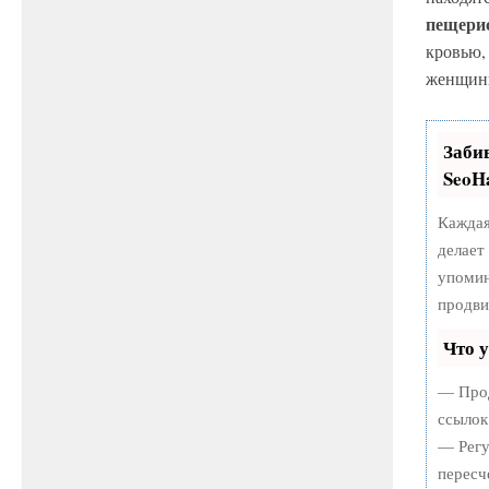
пещери
кровью,
женщин
Заби
SeoH
Каждая
делает
упомин
продви
Что 
— Прод
ссылок
— Регу
пересч