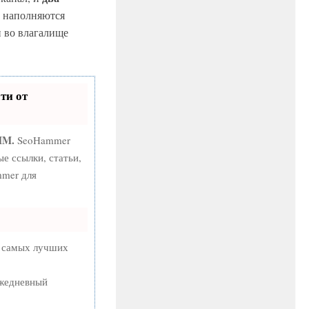
а наполняются
и во влагалище
ти от
MM.
SeoHammer
е ссылки, статьи,
mmer для
а самых лучших
ежедневный