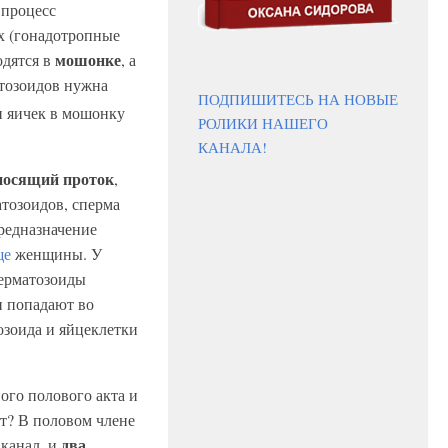
 процесс
х (гонадотропные
мошонке
одятся в
, а
атозоидов нужна
ПОДПИШИТЕСЬ НА НОВЫЕ
 яичек в мошонку
РОЛИКИ НАШЕГО
КАНАЛА!
осящий проток
,
атозоидов, сперма
редназначение
ще
женщины. У
перматозоиды
и попадают во
зоида и яйцеклетки
го полового акта и
ет? В половом члене
два
 канал, и