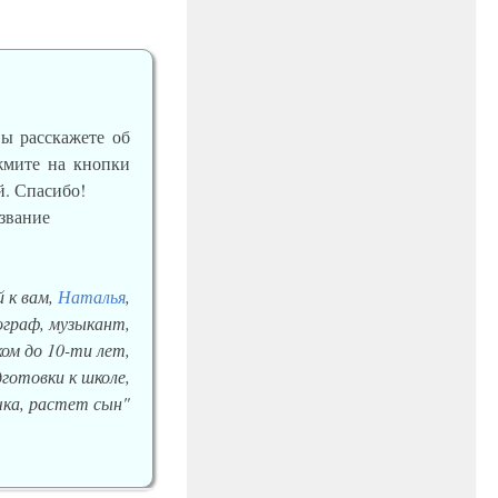
вы расскажете об
ажмите на кнопки
й. Спасибо!
 к вам,
Наталья
,
еограф, музыкант,
ом до 10-ти лет,
готовки к школе,
ка, растет сын"