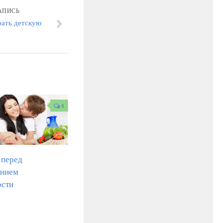
АПИСЬ
рать детскую
8
 перед
анием
ости