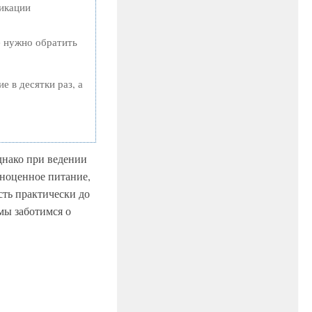
ликации
е нужно обратить
е в десятки раз, а
днако при ведении
лноценное питание,
сть практически до
мы заботимся о