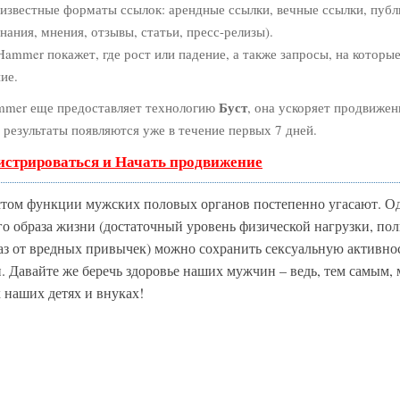
известные форматы ссылок: арендные ссылки, вечные ссылки, пуб
нания, мнения, отзывы, статьи, пресс-релизы).
ammer покажет, где рост или падение, а также запросы, на которы
ие.
Буст
mer еще предоставляет технологию
, она ускоряет продвижени
 результаты появляются уже в течение первых 7 дней.
истрироваться и Начать продвижение
стом функции мужских половых органов постепенно угасают. О
го образа жизни (достаточный уровень физической нагрузки, по
каз от вредных привычек) можно сохранить сексуальную активно
и. Давайте же беречь здоровье наших мужчин – ведь, тем самым, 
 наших детях и внуках!