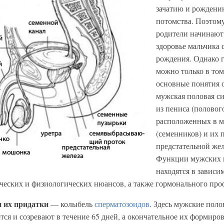
зачатию и рождени
потомства. Поэтом
родители начинают 
здоровье мальчика 
рождения. Однако г
можно только в том 
основные понятия о
мужская половая си
из пениса (полового
расположенных в м
(семенников) и их 
предстательной жел
Функции мужских 
находятся в зависи
ческих и физиологических нюансов, а также гормонального пр
 их придатки
— колыбель
сперматозоидов
. Здесь мужские поло
тся и созревают в течение 65 дней, а окончательное их формиро