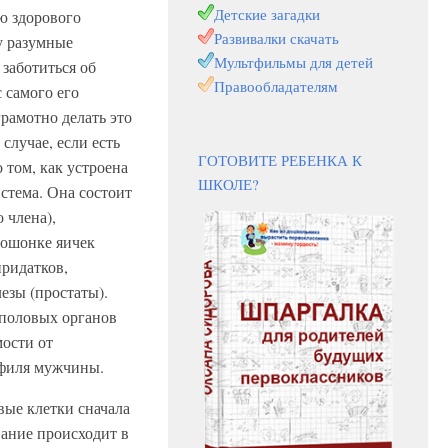
Детские загадки
ю здорового
Развивалки скачать
у разумные
Мультфильмы для детей
заботиться об
Правообладателям
с самого его
рамотно делать это
случае, если есть
ГОТОВИТЕ РЕБЕНКА К
 том, как устроена
ШКОЛЕ?
стема. Она состоит
 члена),
ошонке яичек
придатков,
езы (простаты).
половых органов
мости от
офиля мужчины.
вые клетки сначала
вание происходит в