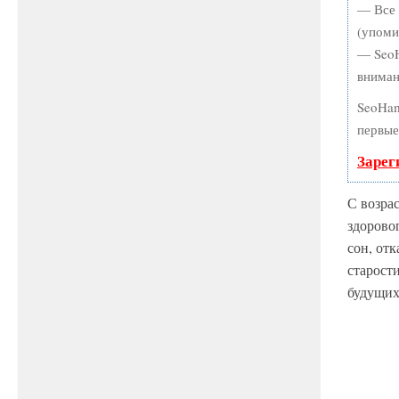
— Все 
(упоми
— SeoH
вниман
SeoHam
первые
Зарег
С возра
здорово
сон, от
старост
будущих