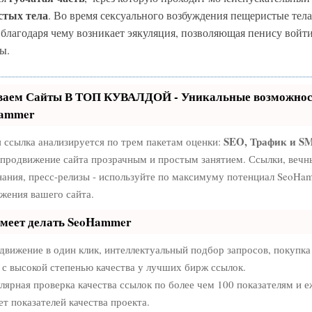
стых тела
. Во время сексуального возбуждения пещеристые тел
 благодаря чему возникает эякуляция, позволяющая пенису войт
ы.
ваем Сайты В ТОП КУВАЛДОЙ - Уникальные возможнос
ammer
SEO, Трафик и S
 ссылка анализируется по трем пакетам оценки:
 продвижение сайта прозрачным и простым занятием. Ссылки, вечны
ания, пресс-релизы - используйте по максимуму потенциал SeoHa
жения вашего сайта.
умеет делать SeoHammer
вижение в один клик, интеллектуальный подбор запросов, покупк
 с высокой степенью качества у лучших бирж ссылок.
лярная проверка качества ссылок по более чем 100 показателям и 
ет показателей качества проекта.