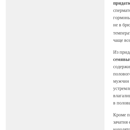
придат
спермат
гормоны
не в бр
темпера
чаще все
Из прид
семявы
содержи
половог
мужчин 
устремл
влагали
в полов
Кроме п
зачатия
находят