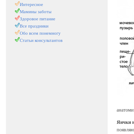
Интересное
Мамины заботы
Здоровое питание
Все праздники
Обо всем понемногу
Статьи консультантов
анатоми
Яички и
появляю