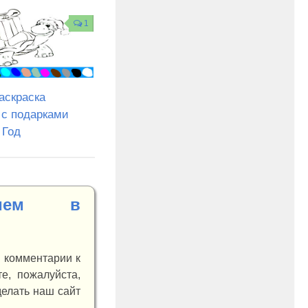
1
аскраска
 с подарками
 Год
нием в
и комментарии к
е, пожалуйста,
делать наш сайт