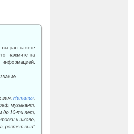
и вы расскажете
сто: нажмите на
ой информацией.
к вам,
Наталья
,
граф, музыкант,
м до 10-ти лет,
товки к школе,
а, растет сын"