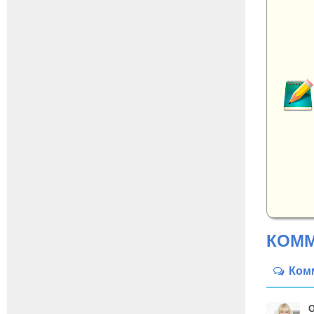
КОММ
Ком
О