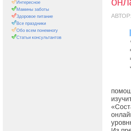
онл
Интересное
Мамины заботы
АВТОР
Здоровое питание
Все праздники
Обо всем понемногу
Статьи консультантов
помощ
изучит
«Сост
онлай
уровн
Из пр