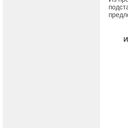
подст
предл
И