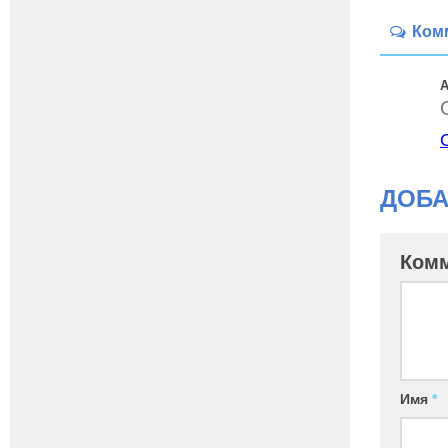
Ком
А
ДОБА
Ком
Имя
*