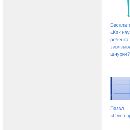
Бесплат
«Как на
ребенка
завязыв
шнурки?
Паззл
«Смеша