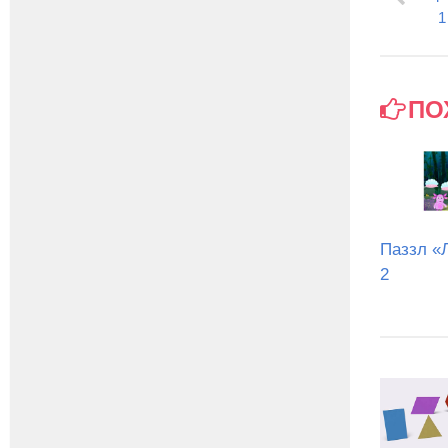
1
ПО
Паззл «
2