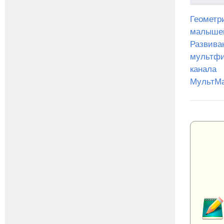
Геометр
малыше
Развив
мультфи
канала
МультМ