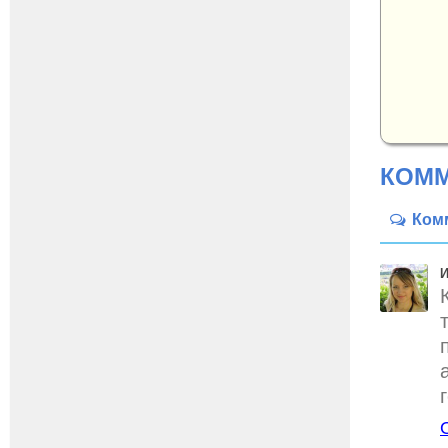
КОММ
Ком
И