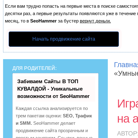
Если вам трудно попасть на первые места в поиске самосто
десятки раз, а первые результаты появляются уже в течение п
месяц, то в
SeoHammer
за бустер
вернут деньги.
Начать продвижение сайта
Главна
ДЛЯ РОДИТЕЛЕЙ:
«Умные
Забиваем Сайты В ТОП
КУВАЛДОЙ - Уникальные
возможности от SeoHammer
Игр
Каждая ссылка анализируется по
на 
трем пакетам оценки:
SEO, Трафик
и SMM.
SeoHammer делает
продвижение сайта прозрачным и
АВТОР
простым занятием. Ссылки, вечные