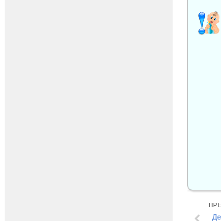
ПР
Де