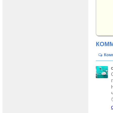
КОММ
Ком
С