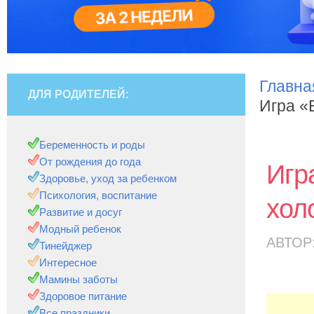
Главна
ДЛЯ РОДИТЕЛЕЙ:
Игра «
Беременность и роды
От рождения до года
Игр
Здоровье, уход за ребенком
Психология, воспитание
хол
Развитие и досуг
Модный ребенок
АВТОР
Тинейджер
Интересное
Мамины заботы
Здоровое питание
Все праздники