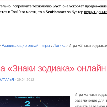
ятельно, попробуйте технологию
Буст
, она ускоряет продвижение
ется в Топ10 за месяц, то в
SeoHammer
за бустер
вернут деньги
›
Развивающие онлайн игры
›
Логика
›
Игра «Знаки зодиака
а «Знаки зодиака» онлайн
НАТАЛЬЯ
· 29.04.2012
Игра «Знаки зоди
развлечение для т
изучать звездное 