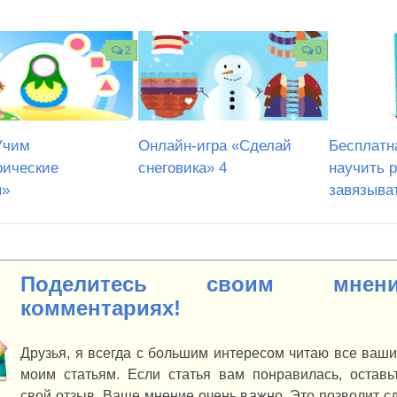
2
0
Учим
Онлайн-игра «Сделай
Бесплатна
рические
снеговика» 4
научить 
ы»
завязыва
Поделитесь своим мне
комментариях!
Друзья, я всегда с большим интересом читаю все ваш
моим статьям. Если статья вам понравилась, оставьт
свой отзыв. Ваше мнение очень важно. Это позволит с