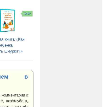
10
я книга «Как
ребенка
ть шнурки?»
нием в
и комментарии к
е, пожалуйста,
делать наш сайт