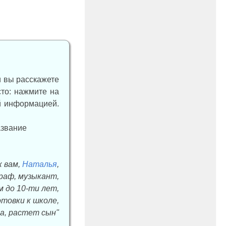
и вы расскажете
сто: нажмите на
ой информацией.
к вам,
Наталья
,
граф, музыкант,
м до 10-ти лет,
товки к школе,
а, растет сын"