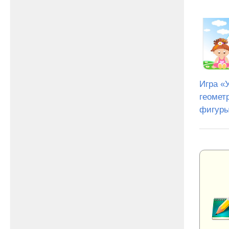
Игра «
геомет
фигур