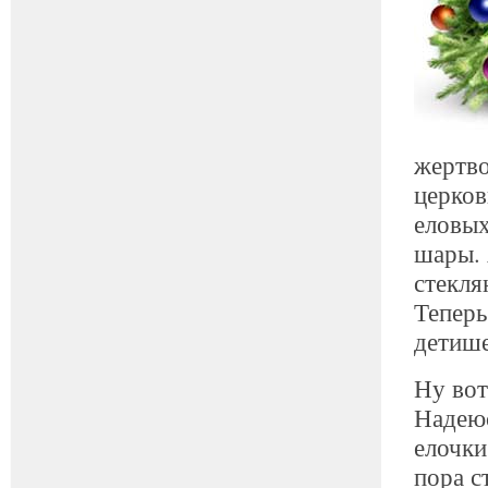
жертво
церков
еловых
шары. 
стекля
Теперь
детише
Ну вот
Надеюс
елочки
пора с