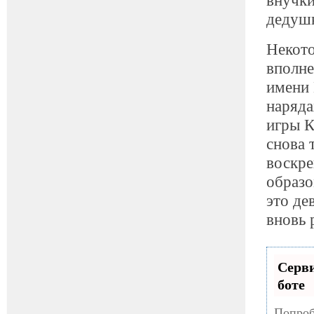
дедуш
Некото
вполне
имени 
наряда
игры К
снова 
воскре
образо
это де
вновь 
Серви
боте
Попроб