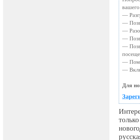
вашего
— Разг
— Позв
— Разо
— Позв
— Позв
посеще
— Помо
— Вклю
Для но
Зарег
Интере
только
нового
русска