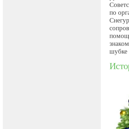
Советс
по орг
Снегур
сопров
помощн
знаком
шубке 
Исто