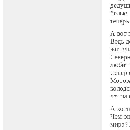
дедушк
белые.
теперь
А вот 
Ведь д
житель
Северн
любит 
Север 
Мороза
колоде
летом 
А хоти
Чем он
мира?