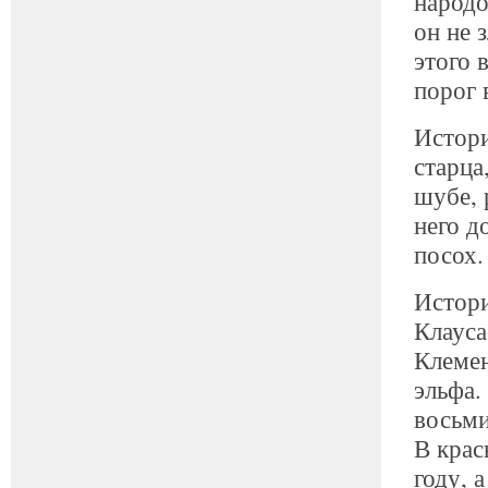
народо
он не 
этого 
порог 
Истори
старца
шубе, 
него д
посох.
Истори
Клауса
Клемен
эльфа.
восьми
В крас
году, 