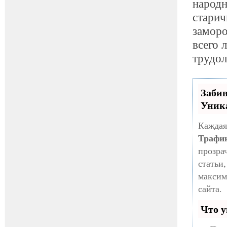
народн
старич
заморо
всего 
трудол
Заби
Уник
Каждая
Трафи
прозра
статьи
максим
сайта.
Что у