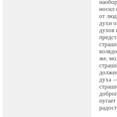
наобор
носил 
от люд
духи о
духов 
предст
страшн
колядо
же, мо
страшн
должен
духа —
страшн
доброг
пугает
радост