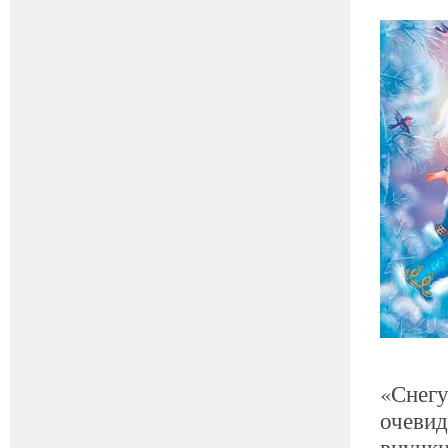
«Снегу
очевид
внучки