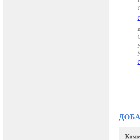
L
И
ДОБ
Комм