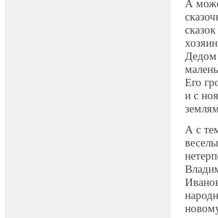
А може
сказоч
сказок
хозяин
Дедом 
малень
Его гр
и с но
землям
А с те
веселы
нетерп
Владим
Иванов
народн
новому