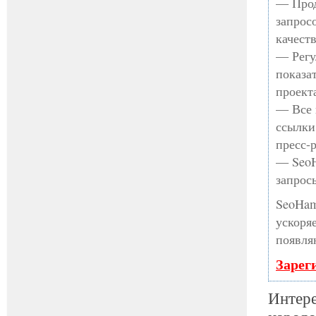
— Прод
запрос
качест
— Регу
показа
проект
— Все 
ссылки
пресс-
— SeoH
запрос
SeoHam
ускоря
появля
Зарег
Интере