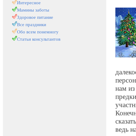
Интересное
Мамины заботы
Здоровое питание
Все праздники
Обо всем понемногу
Статьи консультантов
далеко
персон
нам из
предки
участн
Конечн
сказат
ведь н