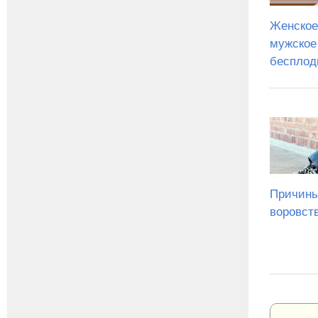
Женское
мужское
бесплод
Причины
воровст