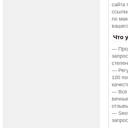
сайта 
ссылки
по ма
вашего
Что 
— Прод
запрос
степен
— Регу
100 по
качест
— Все
вечные
отзывы
— SeoH
запрос