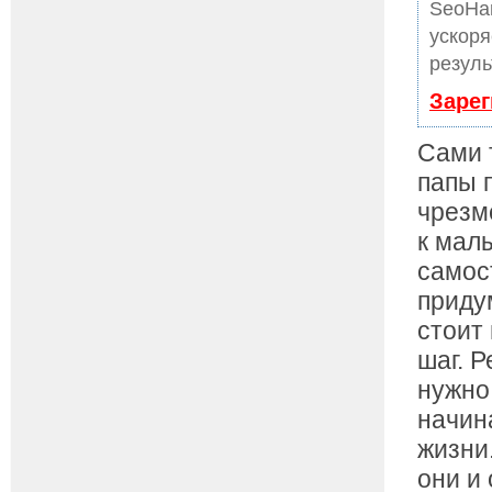
SeoHa
ускоря
резуль
Зарег
Сами 
папы 
чрезм
к мал
самос
приду
стоит
шаг. 
нужно 
начин
жизни
они и