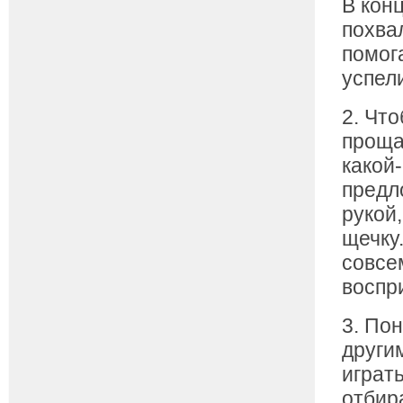
В кон
похва
помога
успел
2. Чт
проща
какой
предл
рукой
щечку
совсе
воспр
3. По
други
играть
отбир