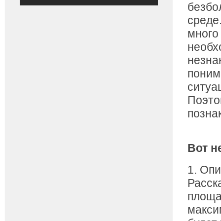
безбо
среде
много
необх
незна
поним
ситуа
Поэто
позна
Вот н
1. Оп
Расска
площа
макси