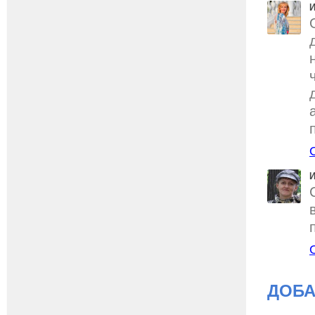
И
И
ДОБА