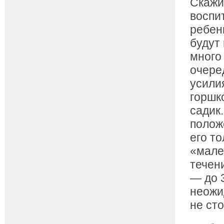
Скажи
воспи
ребен
будут 
много
очере
усили
горшко
садик
полож
его т
«мале
течен
— до 
неожи
не сто