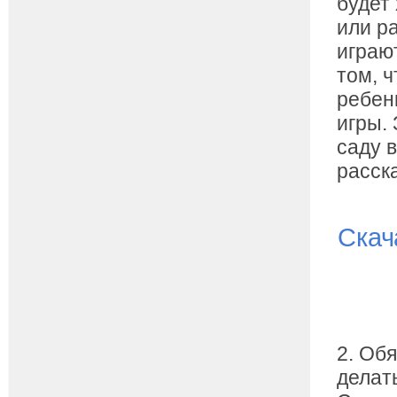
будет
или р
играю
том, 
ребен
игры.
саду в
расск
Скач
2. Об
делать