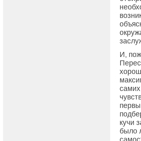
необх
возни
объяс
окруж
заслу
И, по
Перес
хорош
макси
самих 
чувст
первы
подбе
кучи 
было 
самос