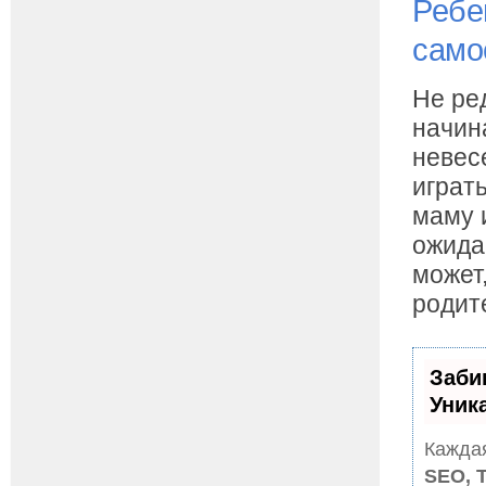
Ребе
само
Не ре
начина
невес
играть
маму 
ожида
может
родит
Заби
Уник
Каждая
SEO, 