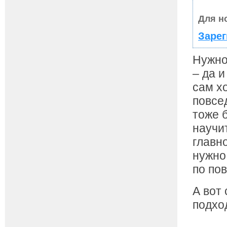
Для н
Зарег
Нужно
– да и
сам х
повсе
тоже 
научи
главн
нужно
по по
А вот
подхо