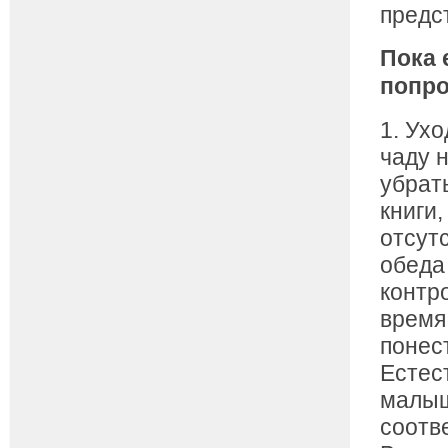
предс
Пока 
попро
1. Ух
чаду 
убрат
книги
отсут
обеда
контр
время
понест
Естес
малыш
соотв