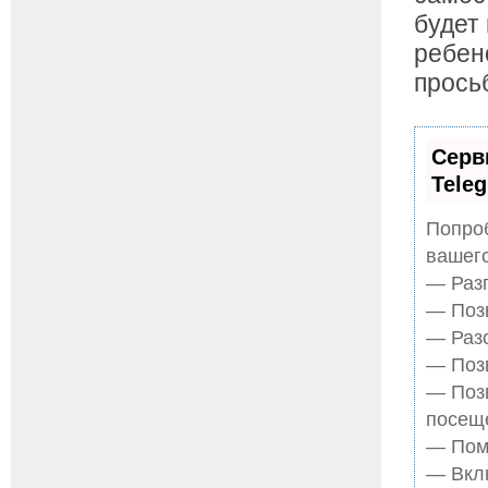
будет
ребен
прось
Серв
Tele
Попроб
вашего
— Разг
— Позв
— Разо
— Позв
— Поз
посещ
— Помо
— Вклю