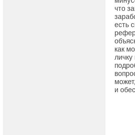
минус
что з
зарабо
есть 
рефер
объяс
как м
личку 
подро
вопрос
может
и обе