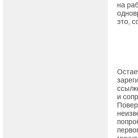
на ра
однов
это, 
Остает
зарег
ссылк
и соп
Повер
неизв
попроб
перво