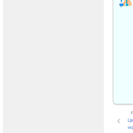
Цв
иг