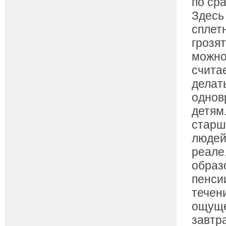
по ср
Здесь 
сплет
грозя
можно
счита
делат
однов
детям
старш
людей
реале
образ
пенси
течени
ощуще
завтр