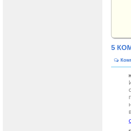
5 КО
Ком
Н