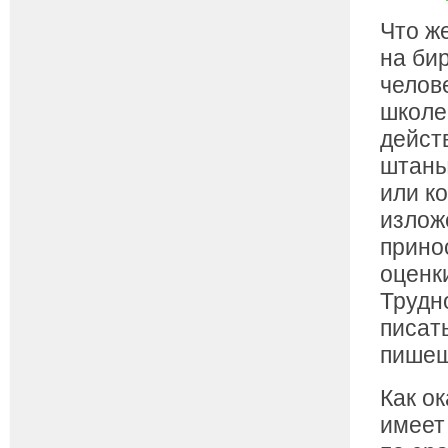
Что ж
на би
челов
школе,
дейст
штаны
или к
излож
прино
оценк
Трудно
писат
пишеш
Как о
имеет