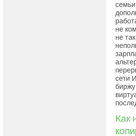
семьи
допол
работ
не ко
не так
непол
зарпл
альте
перер
сети И
биржу
вирту
послед
Как 
копи