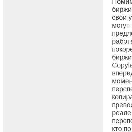
Поми
биржи
свои 
могут
предл
работ
покор
биржи 
Copyla
впере
момен
персп
копира
прево
реале
персп
кто п