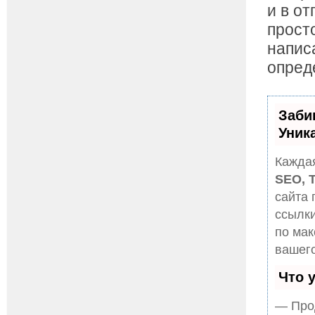
и в о
прост
напис
опред
Заби
Уник
Каждая
SEO, 
сайта 
ссылки
по ма
вашего
Что 
— Прод