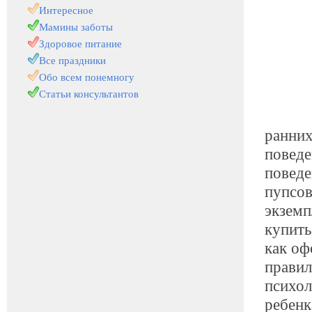
Интересное
Мамины заботы
Здоровое питание
Все праздники
Обо всем понемногу
Статьи консультантов
ранних
поведе
поведе
пупсов
экземп
купить
как оф
правил
психол
ребенк