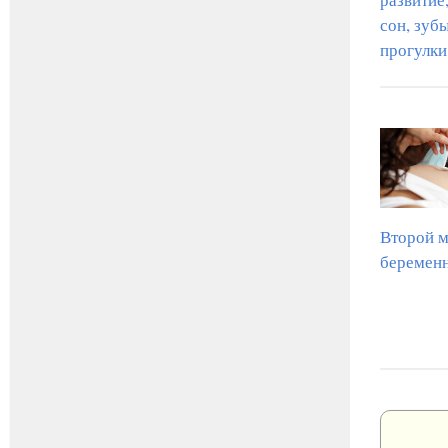
сон, зубы
прогулки
Второй м
беремен