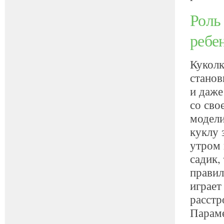
Роль
ребе
Куколк
станов
и даже
со сво
модели
куклу 
утром 
садик,
правил
играет
расстр
Параме