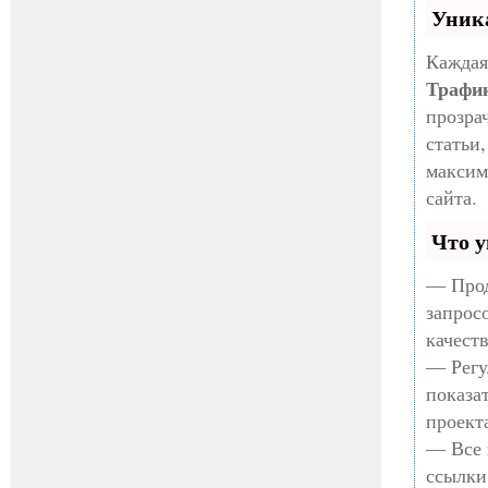
Уник
Каждая
Трафи
прозра
статьи
максим
сайта.
Что у
— Прод
запрос
качест
— Регу
показа
проект
— Все 
ссылки