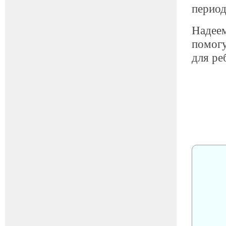
период
Надеем
помогу
для ре