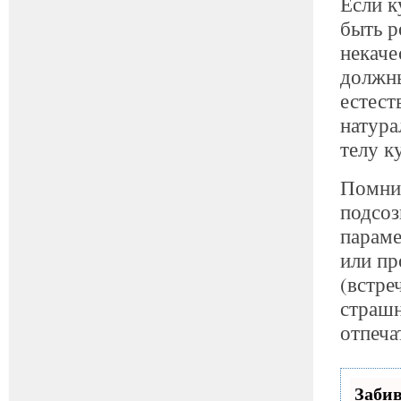
Если к
быть р
некаче
должн
естест
натура
телу к
Помни
подсоз
параме
или пр
(встре
страшн
отпеча
Заби