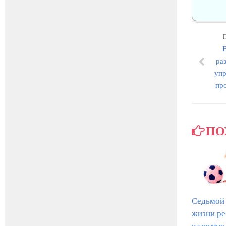
ра
упр
про
ПО
Седьмой
жизни ре
развитие,