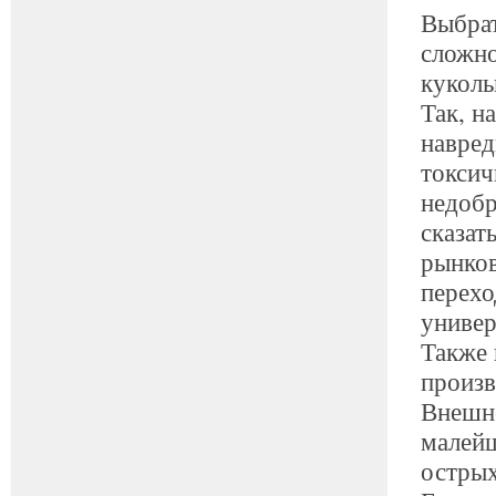
Выбрат
сложно
куколь
Так, н
навред
токсич
недобр
сказат
рынков
перехо
универ
Также 
произв
Внешне
малейш
острых