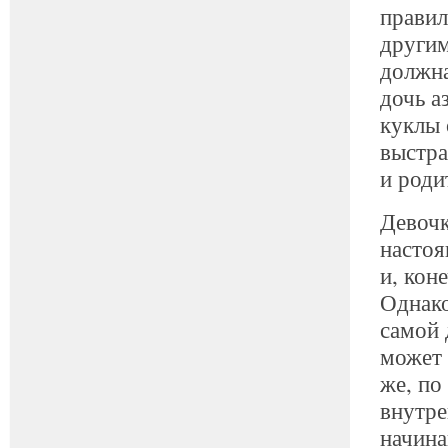
правил
другим
должна
дочь а
куклы 
выстр
и роди
Девочк
настоя
и, кон
Однако
самой 
может 
же, по
внутре
начина