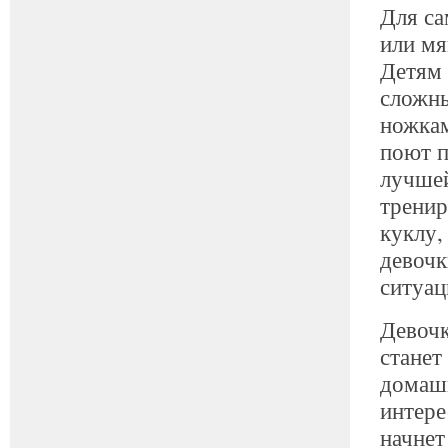
Для са
или мя
Детям 
сложн
ножкам
поют п
лучшей
тренир
куклу,
девочк
ситуац
Девоч
станет
домаш
интере
начнет