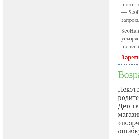
пресс-
— SeoH
запрос
SeoHam
ускоря
появля
Зарег
Возр
Некото
родите
Детств
магази
«поярч
ошибку