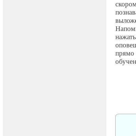
скором
познав
выложе
Напом
нажать
оповещ
прямо 
обуче