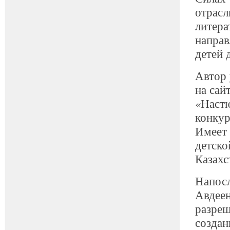
отрасл
литера
направ
детей 
Автор 
на сай
«Наст
конкур
Имеет 
детско
Казахс
Напосл
Авдеен
разреш
создан