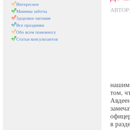
Интересное
АВТОР
Мамины заботы
Здоровое питание
Все праздники
Обо всем понемногу
Статьи консультантов
нашим 
том, ч
Авдеен
замеча
офицер
в разд