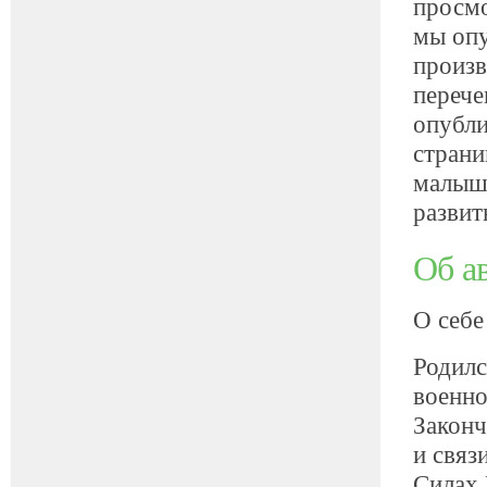
просмо
мы опу
произв
перече
опубли
страни
малыша
разви
Об а
О себе
Родилс
военно
Законч
и связ
Силах 