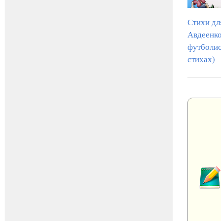
Стихи дл
Авдеенк
футболис
стихах)