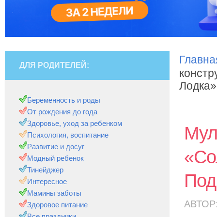
Главна
ДЛЯ РОДИТЕЛЕЙ:
констр
Лодка»
Беременность и роды
От рождения до года
Здоровье, уход за ребенком
Мул
Психология, воспитание
Развитие и досуг
«Со
Модный ребенок
Тинейджер
Под
Интересное
Мамины заботы
АВТОР
Здоровое питание
Все праздники