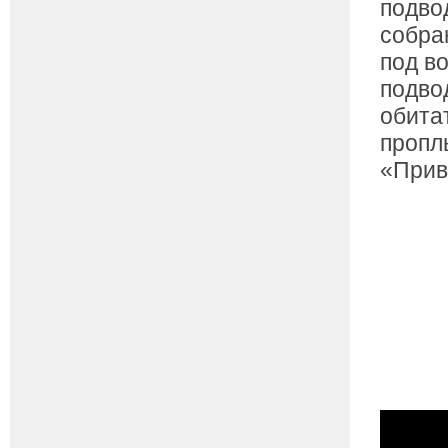
подвод
собра
под в
подво
обита
пропл
«Прив