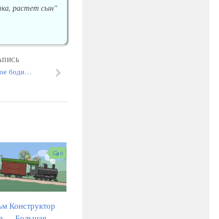
ка, растет сын"
АПИСЬ
кое боди…
0
ьм Конструктор
з — Большая