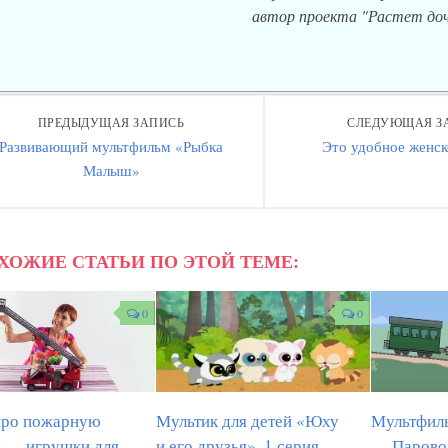
автор проекта "Растет доч
ПРЕДЫДУЩАЯ ЗАПИСЬ
СЛЕДУЮЩАЯ З
Развивающий мультфильм «Рыбка
Это удобное женс
Малыш»
ХОЖИЕ СТАТЬИ ПО ЭТОЙ ТЕМЕ:
0
0
про пожарную
Мультик для детей «Юху
Мультфил
 — игрушки для
и его друзья», 1 серия
— Парово