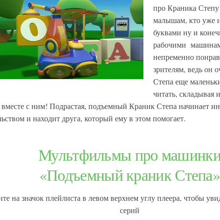
про Краника Степу
малышам, кто уже 
буквами ну и коне
рабочими машинам
непременно понрав
зрителям, ведь он 
Степа еще маленьк
читать, складывая и
вместе с ним! Подрастая, подъемный Краник Степа начинает ин
льством и находит друга, который ему в этом помогает.
Мультфильмы про машинк
«Подъемный краник Степа
те на значок плейлиста в левом верхнем углу плеера, чтобы ув
серий