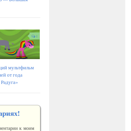
1
щий мультфильм
ей от года
 Радуга»
ариях!
мментарии к моим