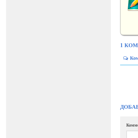
1 КО
Ко
ДОБА
Комм