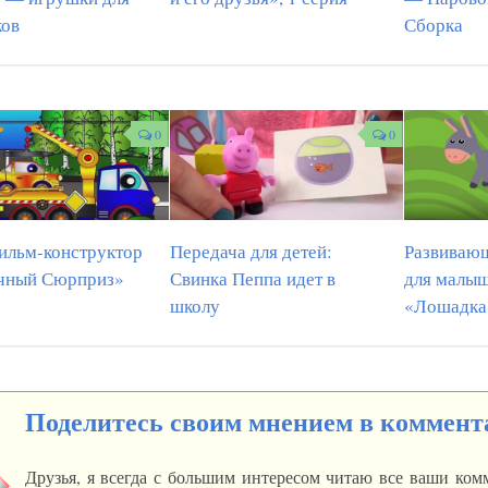
ков
Сборка
0
0
ильм-конструктор
Передача для детей:
Развиваю
чный Сюрприз»
Свинка Пеппа идет в
для малыш
школу
«Лошадка
Поделитесь своим мнением в коммент
Друзья, я всегда с большим интересом читаю все ваши ко