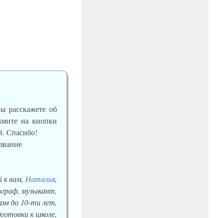
вы расскажете об
ажмите на кнопки
й. Спасибо!
 к вам,
Наталья
,
еограф, музыкант,
ом до 10-ти лет,
готовки к школе,