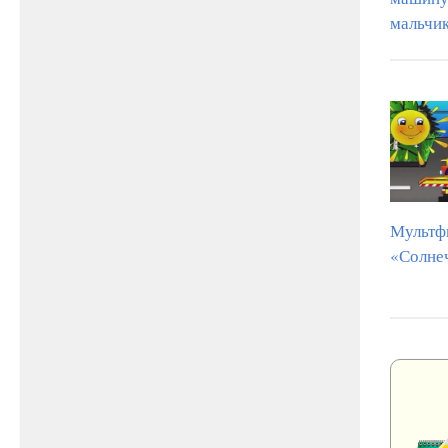
мальчи
Мультф
«Солне