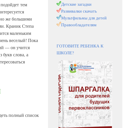
Детские загадки
 подойдет тем
Развивалки скачать
интересуется
Мультфильмы для детей
чно же большими
Правообладателям
и. Краник Степа
ится маленьким
очень веселый! Пока
ГОТОВИТЕ РЕБЕНКА К
ий — он учится
ШКОЛЕ?
з букв слова, а
тересоваться
и
»
идеть полный список