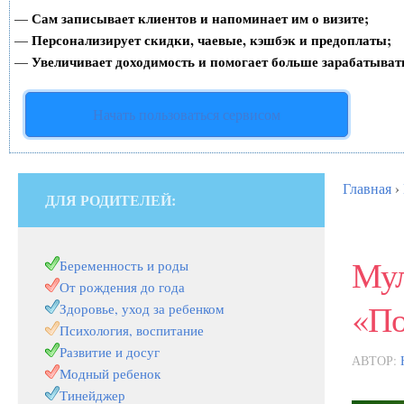
Сам записывает клиентов и напоминает им о визите;
—
Персонализирует скидки, чаевые, кэшбэк и предоплаты;
—
Увеличивает доходимость и помогает больше зарабатыват
—
Начать пользоваться сервисом
Главная
›
ДЛЯ РОДИТЕЛЕЙ:
Мул
Беременность и роды
От рождения до года
«По
Здоровье, уход за ребенком
Психология, воспитание
Развитие и досуг
АВТОР:
Модный ребенок
Тинейджер