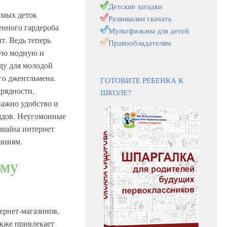
Детские загадки
имых деток
Развивалки скачать
енного гардероба
Мультфильмы для детей
т. Ведь теперь
Правообладателям
мую модную и
ду для молодой
го джентльмена.
ГОТОВИТЕ РЕБЕНКА К
рядности,
ШКОЛЕ?
важно удобство и
рядов. Неугомонные
alisa интернет
аниям.
ому
ернет-магазинов,
акже привлекает