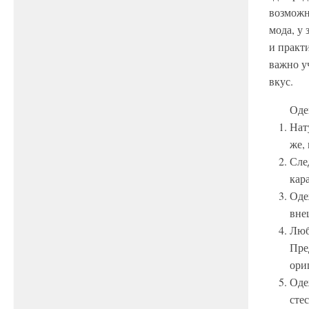
возможн
мода, у
и практ
важно у
вкус.
Оде
Нат
же,
Сле
кар
Оде
вне
Люб
Пре
ори
Оде
сте