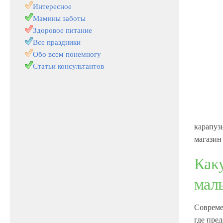
Интересное
Мамины заботы
Здоровое питание
Все праздники
Обо всем понемногу
Статьи консультантов
карапуз
магазин
Как
мал
Совреме
где пре