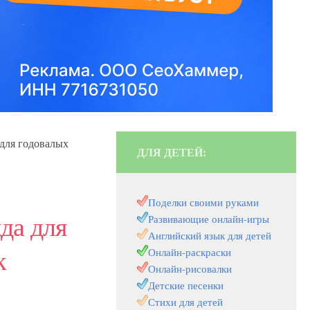
 для годовалых
ДЛЯ ДЕТЕЙ:
Поделки своими руками
да для
Развивающие онлайн-игры
Английский язык для детей
к
Онлайн-раскраски
Онлайн-рисовалки
Детские песенки
Стихи для детей