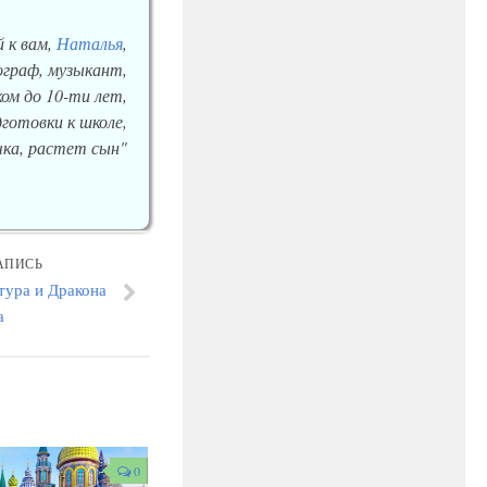
 к вам,
Наталья
,
еограф, музыкант,
ом до 10-ти лет,
готовки к школе,
ка, растет сын"
АПИСЬ
тура и Дракона
а
0