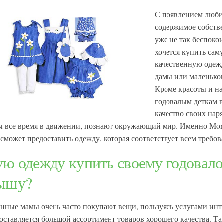
С появлением люб
содержимое собств
уже не так беспокои
хочется купить са
качественную одеж
дамы или маленько
Кроме красоты и на
годовалым деткам 
качество своих на
ы все время в движении, познают окружающий мир. Именно Monn
 сможет предоставить одежду, которая соответствует всем требов
ую одежду купить своему годовал
ышу?
нные мамы очень часто покупают вещи, пользуясь услугами инт
доставляется большой ассортимент товаров хорошего качества. Т