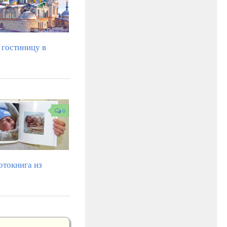
гостиницу в
0
отокнига из