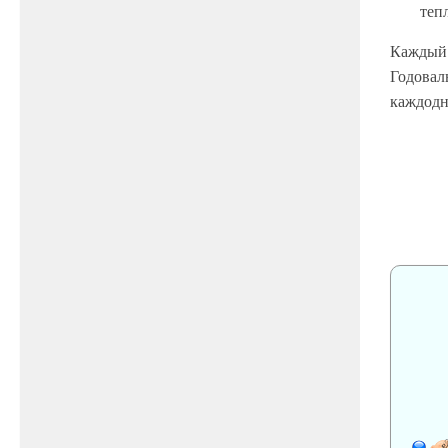
теп
Каждый 
Годовал
каждодн