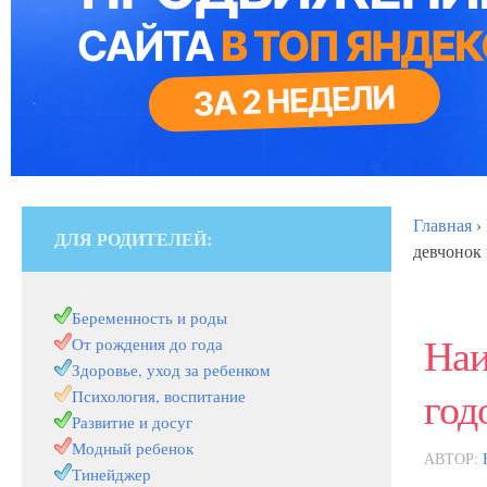
Главная
›
ДЛЯ РОДИТЕЛЕЙ:
девчонок
Беременность и роды
Наи
От рождения до года
Здоровье, уход за ребенком
год
Психология, воспитание
Развитие и досуг
Модный ребенок
АВТОР:
Тинейджер