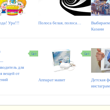
ода! Ура!!!
Полоса белая, полоса…
Выбираем 
Казани
0
0
 —
водитель для
я вещей от
ений
Аппарат мавит
Детская ф
инстаграм