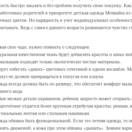
ость быстро заказать и без проблем получить свою покупку. Как
 заботливых родителей в приоритете детская одежда Monnalisa из
ичных цветов. Но нарядность и учет индивидуальных особенност
читывать. Ведь с самого раннего возраста развиваются чувство с
вая свое чадо, нужно помнить о следующем:
уральная качественная ткань будет добавлять красоты и шика лю
 малышам подходят только экологически чистые материалы.
дует избегать «диких» цветовых сочетаний в одном ансамбле. 
апуз не должен превращаться в попугая или клоуна.
жда всегда должна быть по размеру, что обеспечит комфорт малы
шнего вида.
ые мелкие детали-украшения, ребенок запросто может оторвать 
дпочтение отдается более крупным атрибутам красоты: рюшам, 
гинальным лентам или стильным нашивкам.
жда обязана быть функциональной. Если это летняя одежда, то о
снять движений, а кожа при этом обязана «дышать». Зимние вар