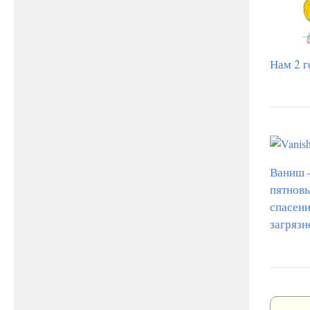
Нам 2 г
Ваниш
пятновы
спасени
загрязн