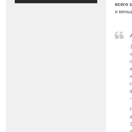
всего з
и мень
–