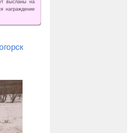
ут высланы на
ся награждение
огорск