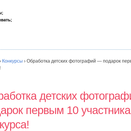
ы;
вать;
›
Конкурсы
›
Обработка детских фотографий — подарок пер
!
работка детских фотогра
арок первым 10 участник
курса!