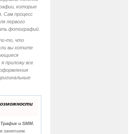
графии, которые
. Сам процесс
ля первого
цать фотографий.
то-то, что
сли вы хотите
нающиеся
я приложу все
е оформления
 оригинальные
возможности
 Трафик и SMM.
м занятием.