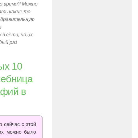
то время? Можно
ать какие-то
оздравительную
е
 в сети, но их
дый раз
ых 10
шебница
афий в
 сейчас с этой
 их можно было