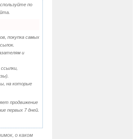
используйте по
йта.
ов, покупка самых
сылок.
казателям и
 ссылки,
зы).
сы, на которые
оряет продвижение
ие первых 7 дней.
имок, о каком