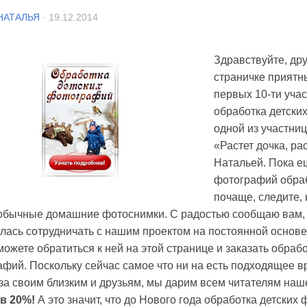
НАТАЛЬЯ
· 19.12.2014
Здравствуйте, дру
страничке приятн
первых 10-ти учас
обработка детски
одной из участни
«Растет дочка, ра
Натальей. Пока е
фотографий обраб
почаще, следите, 
обычные домашние фотоснимки. С радостью сообщаю вам, 
лась сотрудничать с нашим проектом на постоянной основе
можете обратиться к ней на этой странице и заказать обрабо
фий. Поскольку сейчас самое что ни на есть подходящее в
а своим близким и друзьям, мы дарим всем читателям наш
 в 20%!
А это значит, что до Нового года обработка детских