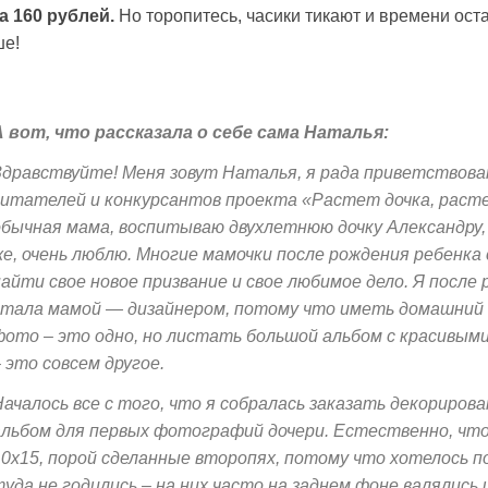
а 160 рублей.
Но торопитесь, часики тикают и времени ост
ше!
А вот, что рассказала о себе сама Наталья:
Здравствуйте! Меня зовут Наталья, я рада приветствова
читателей и конкурсантов проекта «Растет дочка, расте
обычная мама, воспитываю двухлетнюю дочку Александру,
же, очень люблю. Многие мамочки после рождения ребенк
найти свое новое призвание и свое любимое дело. Я после 
стала мамой — дизайнером, потому что иметь домашний 
фото – это одно, но листать большой альбом с красивы
 это совсем другое.
Началось все с того, что я собралась заказать декориров
альбом для первых фотографий дочери. Естественно, чт
10х15, порой сделанные второпях, потому что хотелось 
туда не годились – на них часто на заднем фоне валялись 