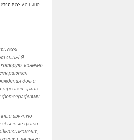
ается все меньше
ть всех
т сын»! Я
 которую, конечно
а стараются
рождения дочки
цифровой архив
ми фотографиями
анный вручную
о обычные фото
поймать момент,
игрушки, пеленки