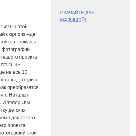
СКАЧАЙТЕ ДЛЯ
МАЛЫШЕЙ!
зья! На этой
ый сюрприз ждет
тников конкурса:
х фотографий
ц нашего проекта
стет сын» —
ще не все 10
отаны, заходите
как преобразятся
что Наталья
. И теперь вы
тку детских
ремя для такого
его проекта
 фотографий стоит