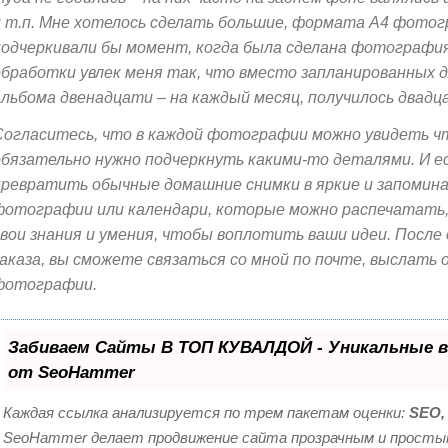
и т.п. Мне хотелось сделать большие, формата А4 фото
подчеркивали бы момент, когда была сделана фотография
обработки увлек меня так, что вместо запланированных д
альбома двенадцати – на каждый месяц, получилось двад
Согласитесь, что в каждой фотографии можно увидеть ч
обязательно нужно подчеркнуть какими-то деталями. И е
превратить обычные домашние снимки в яркие и запоми
фотографии или календари, которые можно распечатать, 
свои знания и умения, чтобы воплотить ваши идеи. Посл
заказа, вы сможете связаться со мной по почте, выслать
фотографии.
Забиваем Сайты В ТОП КУВАЛДОЙ - Уникальные 
от SeoHammer
Каждая ссылка анализируется по трем пакетам оценки:
SEO,
SeoHammer делает продвижение сайта прозрачным и просты