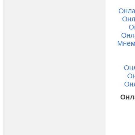
Онла
Онл
О
Онл
Мнем
Онл
Он
Он
Онл