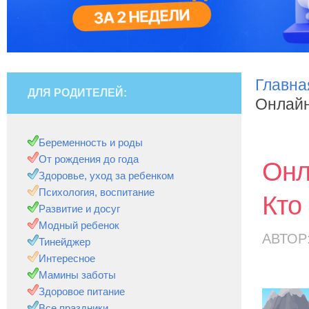
Главна
ДЛЯ РОДИТЕЛЕЙ:
Онлайн
Беременность и роды
От рождения до года
Онл
Здоровье, уход за ребенком
Психология, воспитание
Кто
Развитие и досуг
Модный ребенок
АВТОР
Тинейджер
Интересное
Мамины заботы
Здоровое питание
Все праздники