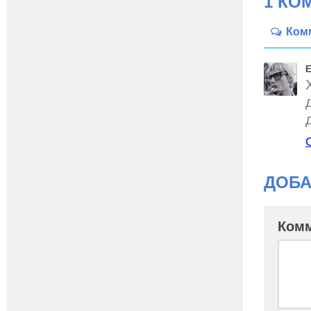
1 КО
Ком
Е
ДОБА
Ком