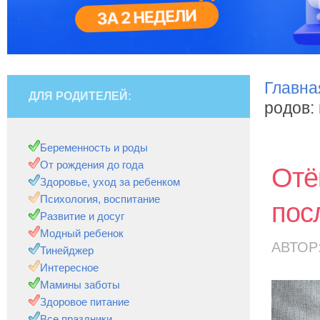
Главна
ДЛЯ РОДИТЕЛЕЙ:
родов:
Беременность и роды
От рождения до года
Отё
Здоровье, уход за ребенком
Психология, воспитание
пос
Развитие и досуг
Модный ребенок
АВТОР
Тинейджер
Интересное
Мамины заботы
Здоровое питание
Все праздники