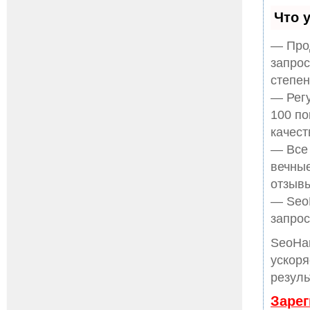
Что 
— Прод
запрос
степен
— Регу
100 по
качест
— Все
вечные
отзывы
— SeoH
запрос
SeoHa
ускоря
резуль
Зарег