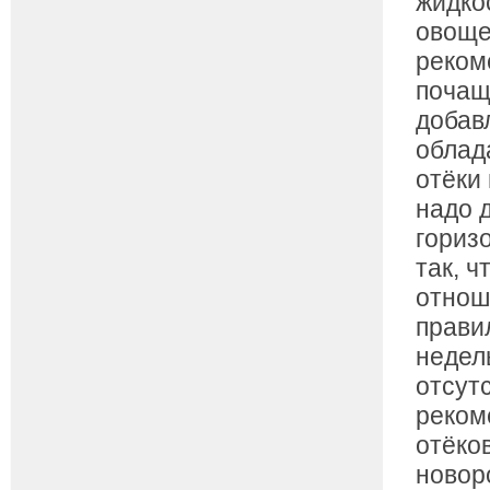
жидкос
овоще
реком
почаще
добав
облад
отёки
надо 
гориз
так, 
отнош
прави
недел
отсут
реком
отёко
новор