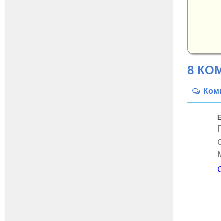
8 КО
Ком
Е