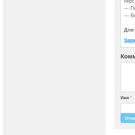
перс
— По
— Вк
Для
Зар
Ком
Имя
*