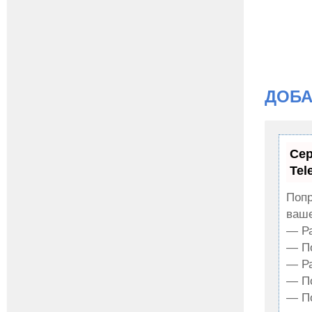
ДОБА
Сер
Tel
Попр
ваше
— Ра
— По
— Ра
— По
— По