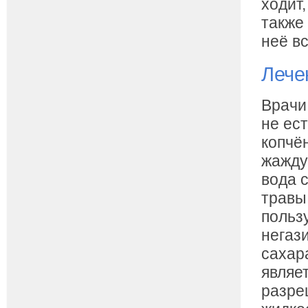
ходит,
также
неё в
Лече
Врачи
не ест
копчё
жажду
вода 
травы,
польз
негаз
сахар
являе
разре