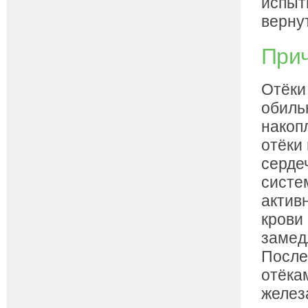
испыт
верну
Прич
Отёки
обиль
накопл
отёки
серде
систе
активн
крови
замед
После
отёка
желез