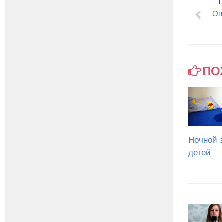
Он
ПО
Ночной 
детей