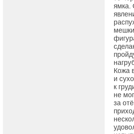
ямка.
явлен
распу
мешки
фигур
сдела
пройд
нагру
Кожа 
и сух
к гру
не мог
за от
прихо
неско
удовол