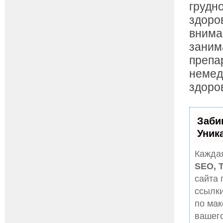
грудн
здоро
внима
заним
препа
немед
здоро
Заби
Уник
Каждая
SEO, 
сайта 
ссылки
по ма
вашего