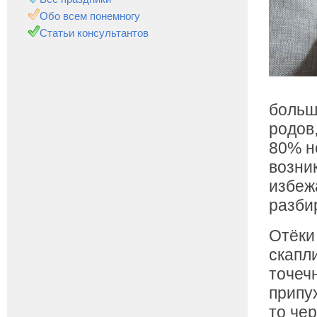
Обо всем понемногу
Статьи консультантов
больш
родов
80% н
возни
избеж
разби
Отёки 
скапл
точеч
припу
то че