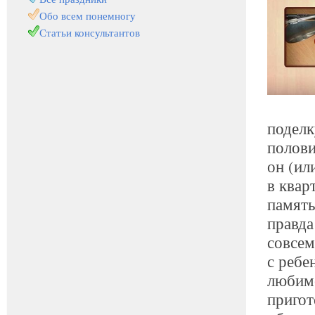
Обо всем понемногу
Статьи консультантов
поделк
полови
он (ил
в квар
память
правда
совсем
с ребе
любимо
пригот