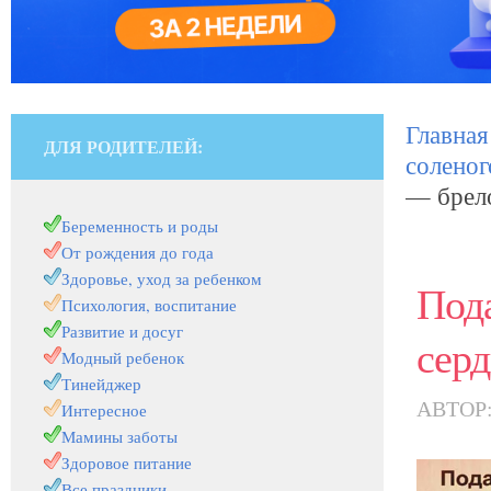
Главная
ДЛЯ РОДИТЕЛЕЙ:
соленог
— брел
Беременность и роды
От рождения до года
Здоровье, уход за ребенком
Под
Психология, воспитание
Развитие и досуг
сер
Модный ребенок
Тинейджер
АВТОР
Интересное
Мамины заботы
Здоровое питание
Все праздники