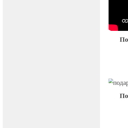
По
По