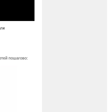
аги
етей пошагово: