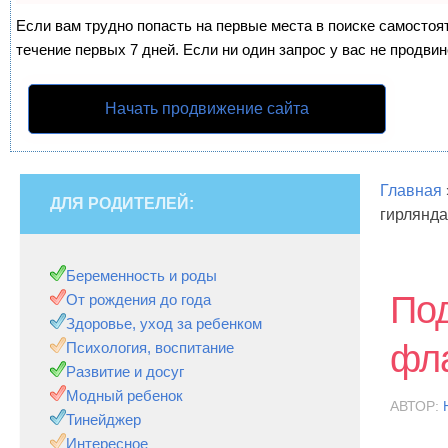
Если вам трудно попасть на первые места в поиске самосто
течение первых 7 дней. Если ни один запрос у вас не продвин
Начать продвижение сайта
Главная
ДЛЯ РОДИТЕЛЕЙ:
гирлянда
Беременность и роды
Под
От рождения до года
Здоровье, уход за ребенком
фла
Психология, воспитание
Развитие и досуг
Модный ребенок
АВТОР:
Тинейджер
Интересное