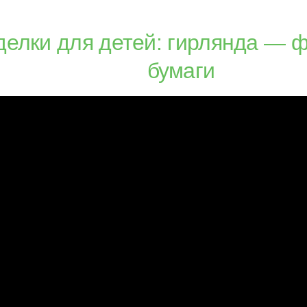
делки для детей: гирлянда — ф
бумаги