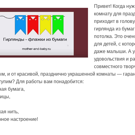
Привет! Когда нуж
комнату для празд
приходит в голов
гирлянда из бума
потолка. Это очен
для детей, с кото
даже малыши. А 
удовольствия и ра
совместного твор
м, и от красивой, празднично украшенной комнаты — гаран
тупим? Для работы вам понадобится:
ая бумага,
ицы,
ая нить,
чное настроение!