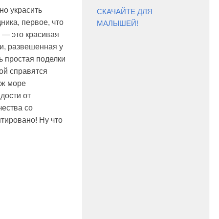
но украсить
СКАЧАЙТЕ ДЛЯ
ника, первое, что
МАЛЫШЕЙ!
у — это красивая
ги, развешенная у
ь простая поделки
рой справятся
уж море
дости от
чества со
тировано! Ну что