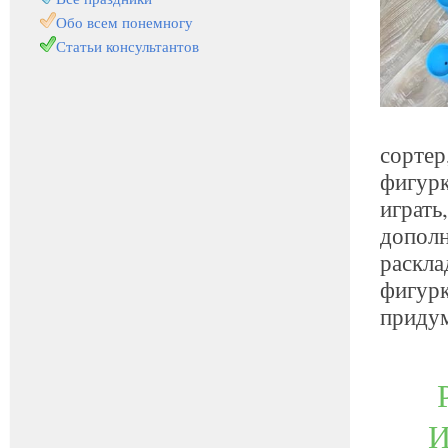
Обо всем понемногу
Статьи консультантов
сортер
фигурк
играть
дополн
раскла
фигурк
придум
И