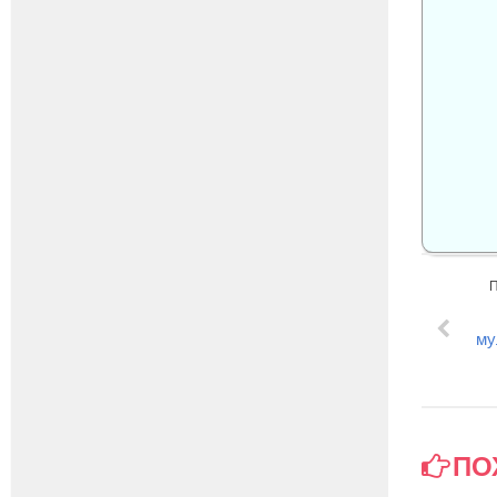
му
ПО