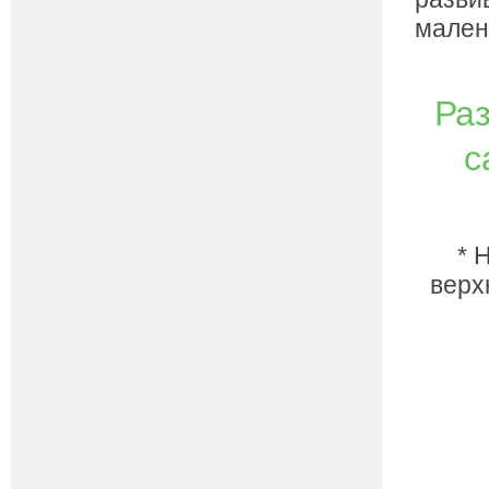
мален
Ра
с
* 
верх