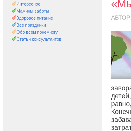
«Мы
Интересное
Мамины заботы
АВТОР
Здоровое питание
Все праздники
Обо всем понемногу
Статьи консультантов
завор
детей
равно
Конеч
забав
затра