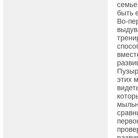
семье.
быть 
Во-пе
выдув
трени
спосо
вмест
разви
Пузыр
этих 
видет
котор
мыльн
сравн
перво
прове
разви