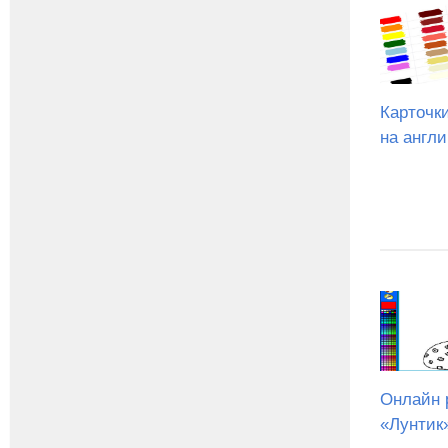
Карточк
на англ
Онлайн 
«Лунтик