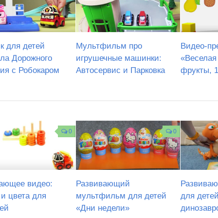
к для детей
Мультфильм про
Видео-пр
ла Дорожного
игрушечные машинки:
«Веселая
ия с Робокаром
Автосервис и Парковка
фрукты, 
0
0
ающее видео:
Развивающий
Развиваю
и цвета для
мультфильм для детей
для детей
ей
«Дни недели»
динозавр