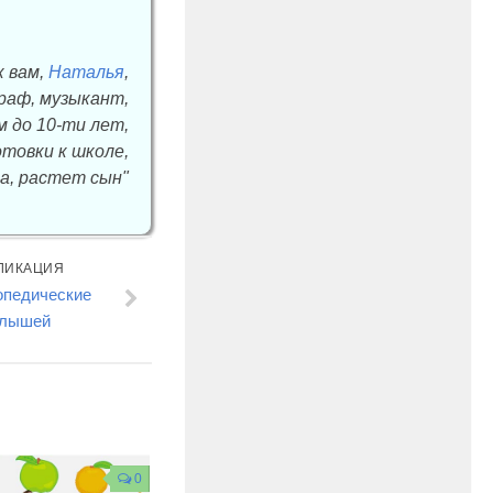
к вам,
Наталья
,
граф, музыкант,
м до 10-ти лет,
товки к школе,
а, растет сын"
ЛИКАЦИЯ
опедические
алышей
0