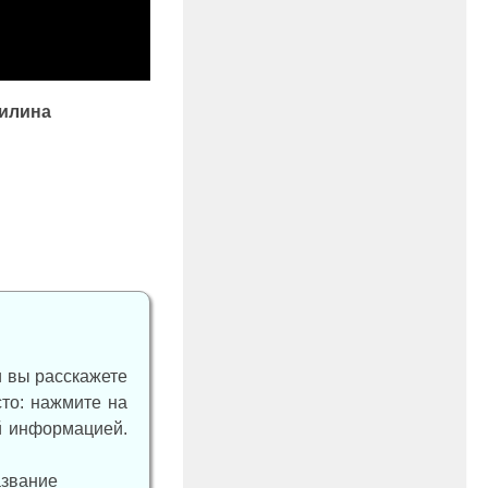
тилина
и вы расскажете
сто: нажмите на
ой информацией.