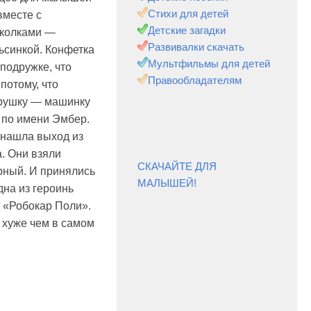
Стихи для детей
вместе с
Детские загадки
колками —
Развивалки скачать
ьсинкой. Конфетка
Мультфильмы для детей
подружке, что
Правообладателям
потому, что
грушку — машинку
 по имени Эмбер.
 нашла выход из
. Они взяли
СКАЧАЙТЕ ДЛЯ
рный. И принялись
МАЛЫШЕЙ!
на из героинь
й «Робокар Поли».
 хуже чем в самом