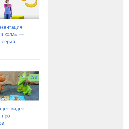
езентация
 школа» —
1 серия
0
щее видео
 про
ов