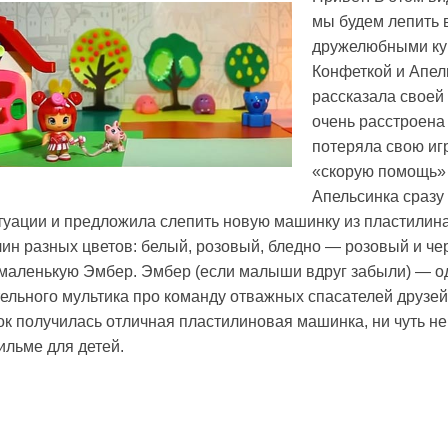
мы будем лепить 
дружелюбными ку
Конфеткой и Апел
рассказала своей 
очень расстроена 
потеряла свою и
«скорую помощь»
Апельсинка сразу
туации и предложила слепить новую машинку из пластилина
ин разных цветов: белый, розовый, бледно — розовый и че
маленькую Эмбер. Эмбер (если малыши вдруг забыли) — од
ельного мультика про команду отважных спасателей друзе
ок получилась отличная пластилиновая машинка, ни чуть не
льме для детей.