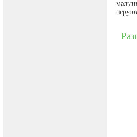
малышо
игруше
Раз