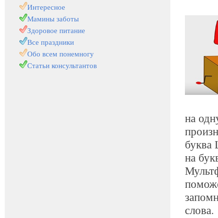
Интересное
Мамины заботы
Здоровое питание
Все праздники
Обо всем понемногу
Статьи консультантов
на одн
произн
буква 
на бук
Мультф
поможе
запомн
слова.