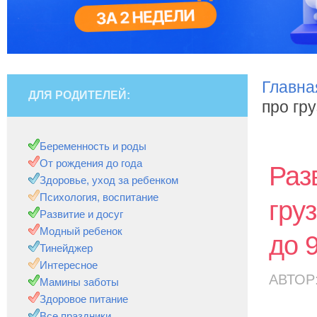
Главна
ДЛЯ РОДИТЕЛЕЙ:
про гр
Беременность и роды
От рождения до года
Раз
Здоровье, уход за ребенком
Психология, воспитание
гру
Развитие и досуг
Модный ребенок
до 
Тинейджер
Интересное
АВТОР
Мамины заботы
Здоровое питание
Все праздники