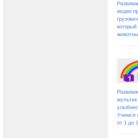
Развив
видео п
грузович
который
животны
Развив
мультик
улыбнис
Учимся 
от 1 до 