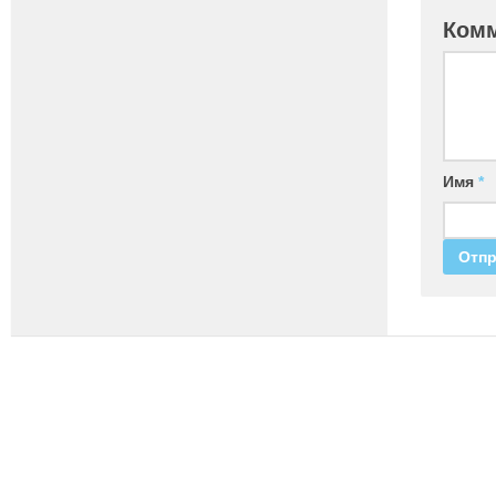
Ком
Имя
*