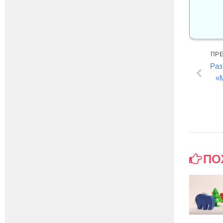
ПР
Раз
«
ПО