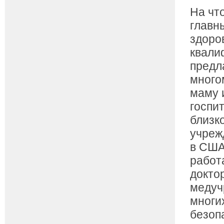
На чт
главн
здоро
квали
предл
много
маму 
госпи
близк
учреж
в США
работ
докто
медуч
многи
безоп