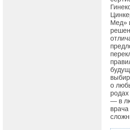
Гинек
Цинке
Мед» 
решен
отлич
предл
перек
прави
будущ
выбир
о люб
родах
— в л
врача
сложн