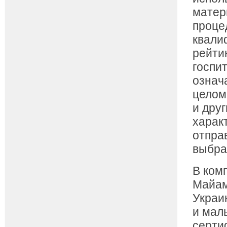
матер
проце
квали
рейти
госпит
означ
целом
и дру
харак
отпра
выбра
В ком
Майам
Украи
и мал
серти