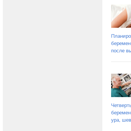
Планиро
беремен
после в
Четверт
беремен
ура, ше