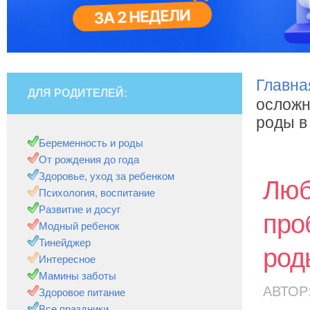
Главна
ДЛЯ РОДИТЕЛЕЙ:
осложн
роды в
Беременность и роды
От рождения до года
Здоровье, уход за ребенком
Люб
Психология, воспитание
Развитие и досуг
про
Модный ребенок
Тинейджер
род
Интересное
Мамины заботы
АВТОР
Здоровое питание
Все праздники