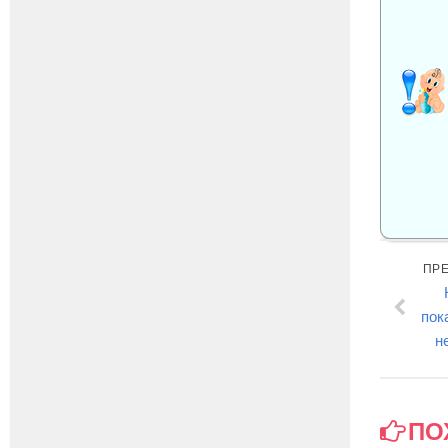
ПР
пок
н
ПО