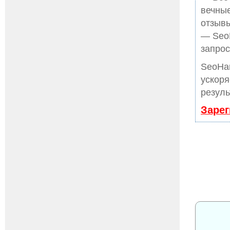
вечные
отзывы
— SeoH
запрос
SeoHa
ускоря
резуль
Зарег