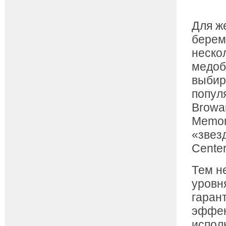
Для ж
берем
неско
медоб
выбир
попул
Browar
Memori
«звез
Center
Тем н
уровн
гаран
эффек
испол