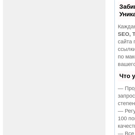
Заби
Уник
Каждая
SEO, 
сайта 
ссылки
по ма
вашего
Что 
— Прод
запрос
степен
— Регу
100 по
качест
— Все