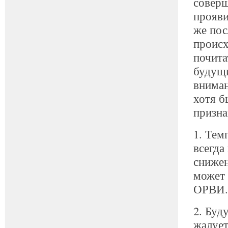
соверш
прояви
же пос
проис
почита
будущи
вниман
хотя б
призна
1. Тем
всегда
снижен
может 
ОРВИ.
2. Буд
жалует