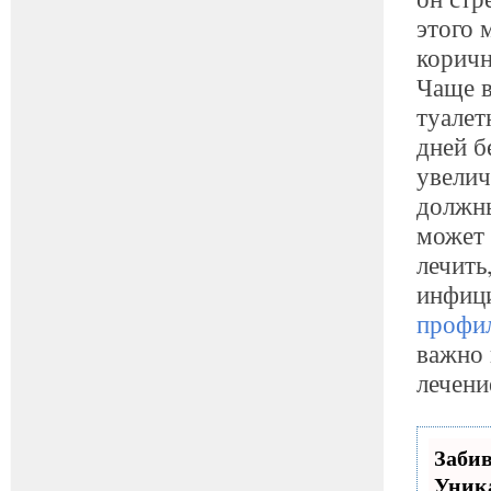
этого 
коричн
Чаще в
туалет
дней б
увелич
должны
может 
лечить
инфици
профи
важно 
лечени
Заби
Уник