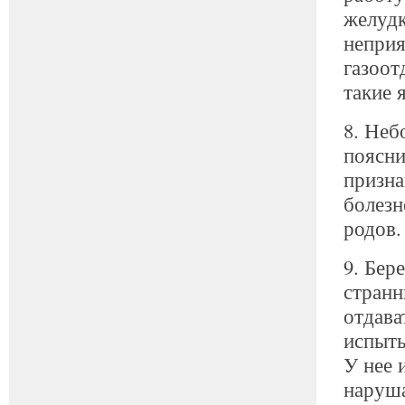
желуд
неприя
газоот
такие 
8. Неб
поясни
призна
болезн
родов.
9. Бер
странн
отдава
испыты
У нее 
наруша