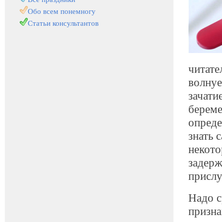
Обо всем понемногу
Статьи консультантов
читат
волнуе
зачати
береме
опреде
знать 
некото
задерж
прислу
Надо с
призна