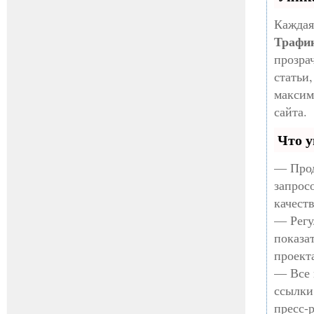
Каждая
Трафи
прозра
статьи
максим
сайта.
Что у
— Прод
запрос
качест
— Регу
показа
проект
— Все 
ссылки
пресс-