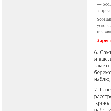
— SeoH
запрос
SeoHam
ускоря
появля
Зарег
6. Сам
и как 
заметн
береме
наблюд
7. С п
расстр
Кровь 
работу