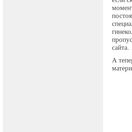
момент
посто
специа
гинеко
пропус
сайта.
А тепе
матери