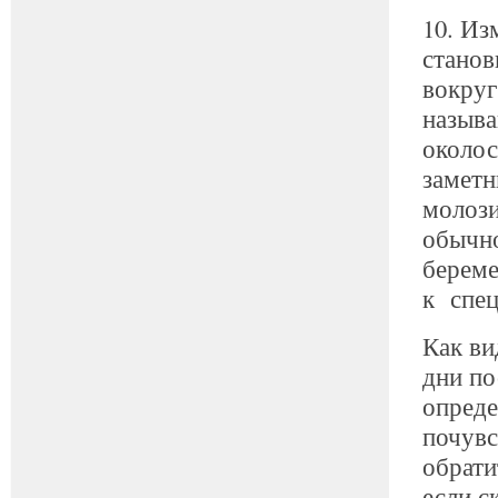
10. Из
станов
вокруг
назыв
околос
заметн
молози
обычно
береме
к спец
Как ви
дни по
опреде
почувс
обрати
если с