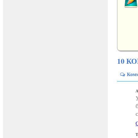
10 К
Ком
А
Т