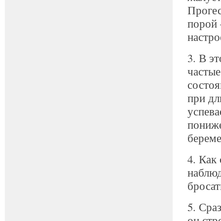
Прогес
порой 
настро
3. В э
частые
состоя
при дл
успева
пониже
береме
4. Как
наблюд
бросат
5. Сра
он стр